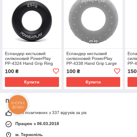
Еспандер кистьовий
Еспандер кистьовий
Еспа
силіконовий PowerPlay
силіконовий PowerPlay
силі
PP-4324 Hand Grip Ring
PP-4338 Hand Grip Large
PP-4
Hard 25 кг. Чорний
25 кг. Сірий
15 к
100
100
150
₴
₴
Купити
Купити
Про нас
98% позитивних з 337 відгуків за рік
Працює з 06.03.2018
м. Тернопіль