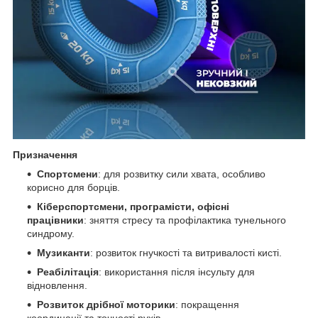
Призначення
Спортсмени
: для розвитку сили хвата, особливо
корисно для борців.
Кіберспортсмени, програмісти, офісні
працівники
: зняття стресу та профілактика тунельного
синдрому.
Музиканти
: розвиток гнучкості та витривалості кисті.
Реабілітація
: використання після інсульту для
відновлення.
Розвиток дрібної моторики
: покращення
координації та точності рухів.