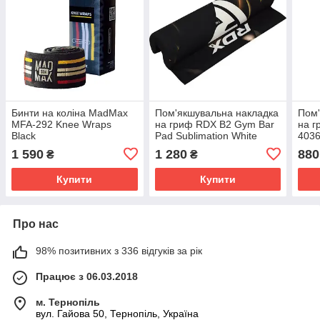
Бинти на коліна MadMax
Пом'якшувальна накладка
Пом'
MFA-292 Knee Wraps
на гриф RDX B2 Gym Bar
на г
Black
Pad Sublimation White
4036
1 590
1 280
880
₴
₴
Купити
Купити
Про нас
98% позитивних з 336 відгуків за рік
Працює з 06.03.2018
м. Тернопіль
вул. Гайова 50, Тернопіль, Україна