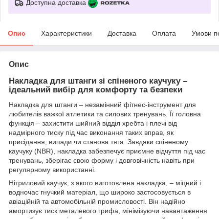
Доступна доставка
Опис
Характеристики
Доставка
Оплата
Умови п
Опис
Накладка для штанги зі спіненого каучуку –
ідеальний вибір для комфорту та безпеки
Накладка для штанги – незамінний фітнес-інструмент для
любителів важкої атлетики та силових тренувань. Її головна
функція – захистити шийний відділ хребта і плечі від
надмірного тиску під час виконання таких вправ, як
присідання, випади чи станова тяга. Завдяки спіненому
каучуку (NBR), накладка забезпечує приємне відчуття під час
тренувань, зберігає свою форму і довговічність навіть при
регулярному використанні.
Нітриловий каучук, з якого виготовлена накладка, – міцний і
водночас гнучкий матеріал, що широко застосовується в
авіаційній та автомобільній промисловості. Він надійно
амортизує тиск металевого грифа, мінімізуючи навантаження