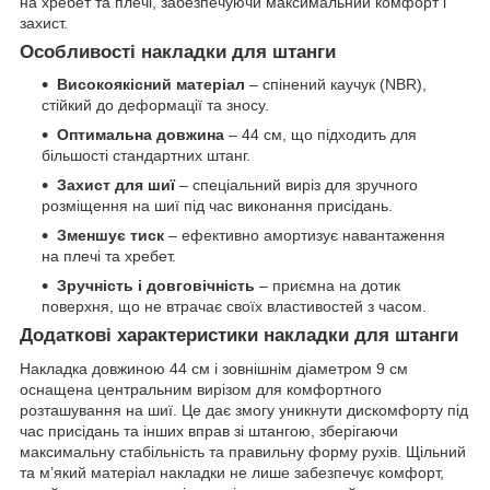
на хребет та плечі, забезпечуючи максимальний комфорт і
захист.
Особливості накладки для штанги
Високоякісний матеріал
– спінений каучук (NBR),
стійкий до деформації та зносу.
Оптимальна довжина
– 44 см, що підходить для
більшості стандартних штанг.
Захист для шиї
– спеціальний виріз для зручного
розміщення на шиї під час виконання присідань.
Зменшує тиск
– ефективно амортизує навантаження
на плечі та хребет.
Зручність і довговічність
– приємна на дотик
поверхня, що не втрачає своїх властивостей з часом.
Додаткові характеристики накладки для штанги
Накладка довжиною 44 см і зовнішнім діаметром 9 см
оснащена центральним вирізом для комфортного
розташування на шиї. Це дає змогу уникнути дискомфорту під
час присідань та інших вправ зі штангою, зберігаючи
максимальну стабільність та правильну форму рухів. Щільний
та м’який матеріал накладки не лише забезпечує комфорт,