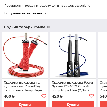
Повернення товару впродовж 14 днів за домовленістю
Всі умови повернення
Подібні товари компанії
Скакалка швидкісна на
Скакалка швидкісна Power
Скак
підшипниках PowerPlay
System PS-4033 Crossfit
підш
4208 Fitness Jump Rope
Jump Rope Blue (2,8m.)
Powe
Червона (3m.)
Rope
460
420
540
₴
₴
Купити
Купити