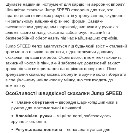
Шукаєте надійний інструмент для кардіо чи аеробних вправ?
Швидкісна скакалка Jump SPEED створена для тих, хто
прагне досягти високих результатів у тренуваннях, схудненні
чи загальному зміцненні фізичної форми. Завдяки
високоякісним дворядним шарикопідшипникам у ручках з
алюмінієвого сплаву, скакалка забезпечує плавний та
безперебійний оберт навіть під час найшвидших стрибків.
Jump SPEED легко адаптується під будь-який зріст – сталевий
трос можна швидко вкоротити, підлаштовуючи довжину
скакалки під ваші потреби. Окрім цього, в комплект входить
захисний чохол із піни, який забезпечує додатковий захист
троса під час використання на нерівних поверхнях. Після
тренування скакалку можна згорнути в зручне коло і зберігати
в спеціальному нейлоновому мішку, що теж входить до
комплекту.
Особливості швидкісної скакалки Jump SPEED
Плавне обертання
– дворядні шарикопідшипники в
ручках для максимальної швидкості.
Алюмінієві ручки
– міцні та легкі, забезпечують
зручне зчеплення.
Регульована довжина
– легко адаптується для