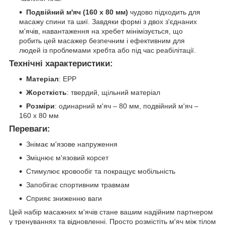
Подвійний м'яч (160 x 80 мм)
чудово підходить для
масажу спини та шиї. Завдяки формі з двох з'єднаних
м'ячів, навантаження на хребет мінімізується, що
робить цей масажер безпечним і ефективним для
людей із проблемами хребта або під час реабілітації.
Технічні характеристики:
Матеріал
: EPP
Жорсткість
: твердий, щільний матеріал
Розміри
: одинарний м'яч – 80 мм, подвійний м'яч –
160 x 80 мм
Переваги:
Знімає м'язове напруження
Зміцнює м'язовий корсет
Стимулює кровообіг та покращує мобільність
Запобігає спортивним травмам
Сприяє зниженню ваги
Цей набір масажних м'ячів стане вашим надійним партнером
у тренуваннях та відновленні. Просто розмістіть м'яч між тілом