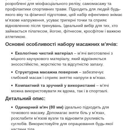
розроблені для міофасціального релізу, самомасажу та
профілактики спортивних травм. Підходить для людей будь-
якого віку та фізичної підготовки, цей набір ефективно знімає
м'язове напруження, усуває тригерні точки та сприяє
відновленню після тренувань. Ідеальний вибір для тих, хто
займається пілатесом, йогою, фітнесом, кросфітом і важкою
атлетикою.
Основні особливості набору масажних м'ячів:
Екологічно чистий матеріал
– м'ячі виготовлені з
міцного каучукового матеріалу, який відрізняється
зносостійкістю, жорсткістю та відсутністю запаху.
Структурна масажна поверхня
– забезпечує
глибокий масаж і сприяє зняттю напруги в м'язах.
Компактний та зручний у використанні
– м'ячі
можна використовувати як вдома, так і в спортзалі.
Детальний опис:
Одинарний м'яч (80 мм)
ідеально підходить для
точкового масажу. Допомагає зняти біль у м'язах,
розслабити м'язові вузли та відновити рухливість
суглобів. Використовуйте для опрацювання будь-якої
частини тіла.