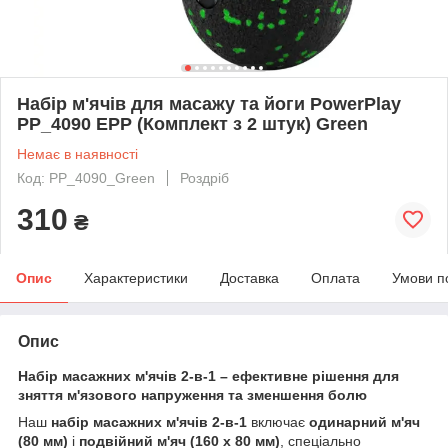
Набір м'ячів для масажу та йоги PowerPlay
PP_4090 EPP (Комплект з 2 штук) Green
Немає в наявності
Код: PP_4090_Green
Роздріб
310
₴
Опис
Характеристики
Доставка
Оплата
Умови п
Опис
Набір масажних м'ячів 2-в-1 – ефективне рішення для
зняття м'язового напруження та зменшення болю
Наш
набір масажних м'ячів 2-в-1
включає
одинарний м'яч
(80 мм)
і
подвійний м'яч (160 x 80 мм)
, спеціально