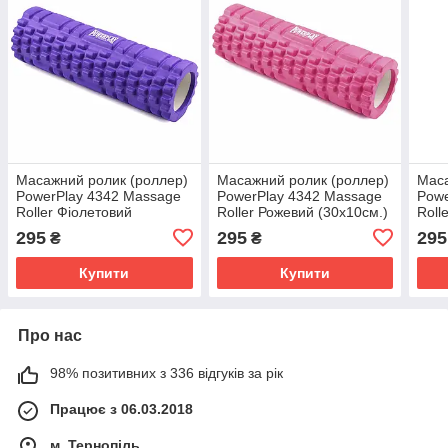
Масажний ролик (роллер)
Масажний ролик (роллер)
Маса
PowerPlay 4342 Massage
PowerPlay 4342 Massage
Powe
Roller Фіолетовий
Roller Рожевий (30x10см.)
Roll
(30x10см.)
295
295
295
₴
₴
Купити
Купити
Про нас
98% позитивних з 336 відгуків за рік
Працює з 06.03.2018
м. Тернопіль