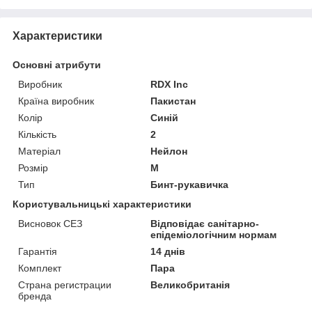
Характеристики
Основні атрибути
Виробник
RDX Inc
Країна виробник
Пакистан
Колір
Синій
Кількість
2
Матеріал
Нейлон
Розмір
M
Тип
Бинт-рукавичка
Користувальницькі характеристики
Висновок СЕЗ
Відповідає санітарно-
епідеміологічним нормам
Гарантія
14 днів
Комплект
Пара
Страна регистрации
Великобританія
бренда