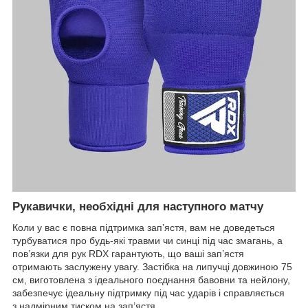
Рукавички, необхідні для наступного матчу
Коли у вас є повна підтримка зап’ястя, вам не доведеться
турбуватися про будь-які травми чи синці під час змагань, а
пов’язки для рук RDX гарантують, що ваші зап’ястя
отримають заслужену увагу. Застібка на липучці довжиною 75
см, виготовлена з ідеального поєднання бавовни та нейлону,
забезпечує ідеальну підтримку під час ударів і справляється
з надмірним тиском на зап’ястя.