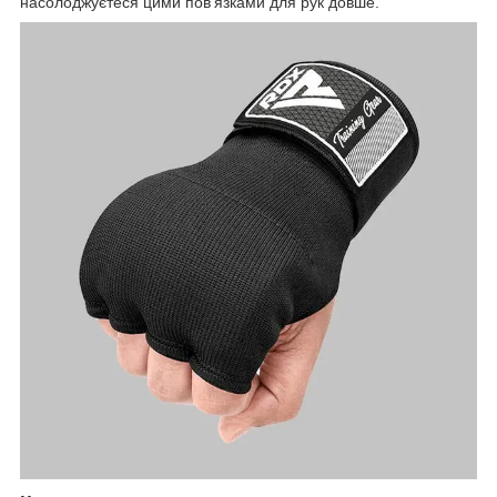
насолоджуєтеся цими пов’язками для рук довше.