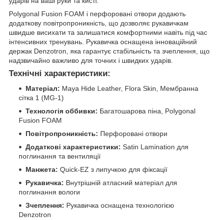
ударів на ваші руки та кисті.
Polygonal Fusion FOAM і перфоровані отвори додають
додаткову повітропроникність, що дозволяє рукавичкам
швидше висихати та залишатися комфортними навіть під час
інтенсивних тренувань. Рукавичка оснащена інноваційний
держак Denzotron, яка гарантує стабільність та зчеплення, що
надзвичайно важливо для точних і швидких ударів.
Технічні характеристики:
Матеріал:
Maya Hide Leather, Flora Skin, Мембранна
сітка 1 (MG-1)
Технологія оббивки:
Багатошарова піна, Polygonal
Fusion FOAM
Повітропроникність:
Перфоровані отвори
Додаткові характеристики:
Satin Lamination для
поглинання та вентиляції
Манжета:
Quick-EZ з липучкою для фіксації
Рукавичка:
Внутрішній атласний матеріал для
поглинання вологи
Зчеплення:
Рукавичка оснащена технологією
Denzotron