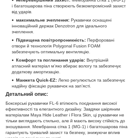
і багатошарова піна створюють безкомпромісний захист
від ударів.
максимальне зчеплення:
Рукавички оснащені
інноваційний держак Denzotron для ідеального
зчеплення.
Підвищена повітропроникність:
Перфоровані
отвори й технологія Polygonal Fusion FOAM
забезпечують оптимальну вентиляцію.
Комфорт та поглинання ударів:
Внутрішній
атласний матеріал м’яко вбирає вологу та забезпечує
додаткову амортизацію.
Манжета Quick-EZ:
Легко регулюється та забезпечує
надійну фіксацію рукавичок на зап’ясті.
Детальний опис:
Боксерські рукавички FL-6 втілюють поєднання високої
ефективності та елегантного дизайну. Завдяки шкіряним
матеріалам Maya Hide Leather і Flora Skin, ці рукавички не
тільки виглядають стильно, але й мають високу стійкість до
зношування. Мембранна сітка 1 (MG-1) і багатошарова піна
гарантують тривалий захист та безпеку, знижуючи вплив