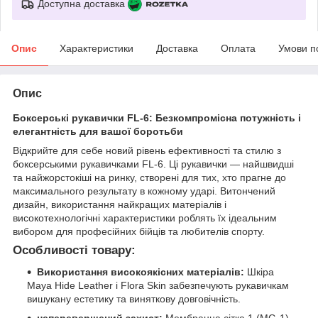
Доступна доставка
Опис
Характеристики
Доставка
Оплата
Умови п
Опис
Боксерські рукавички FL-6: Безкомпромісна потужність і
елегантність для вашої боротьби
Відкрийте для себе новий рівень ефективності та стилю з
боксерськими рукавичками FL-6. Ці рукавички — найшвидші
та найжорстокіші на ринку, створені для тих, хто прагне до
максимального результату в кожному ударі. Витончений
дизайн, використання найкращих матеріалів і
високотехнологічні характеристики роблять їх ідеальним
вибором для професійних бійців та любителів спорту.
Особливості товару:
Використання високоякісних матеріалів:
Шкіра
Maya Hide Leather і Flora Skin забезпечують рукавичкам
вишукану естетику та виняткову довговічність.
неперевершений захист:
Мембранна сітка 1 (MG-1)