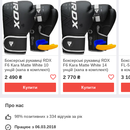
Боксерські рукавиці RDX
Боксерські рукавиці RDX
Бокс
F6 Kara Matte White 10
F6 Kara Matte White 14
FL-5
унцій (капа в комплекті)
унцій (капа в комплекті)
в ко
2 490
2 770
3 1
₴
₴
Купити
Купити
Про нас
98% позитивних з 334 відгуків за рік
Працює з 06.03.2018