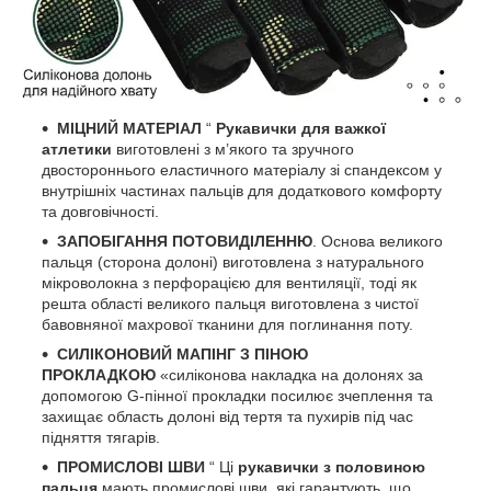
МІЦНИЙ МАТЕРІАЛ
“
Рукавички для важкої
атлетики
виготовлені з м’якого та зручного
двостороннього еластичного матеріалу зі спандексом у
внутрішніх частинах пальців для додаткового комфорту
та довговічності.
ЗАПОБІГАННЯ ПОТОВИДІЛЕННЮ
. Основа великого
пальця (сторона долоні) виготовлена з натурального
мікроволокна з перфорацією для вентиляції, тоді як
решта області великого пальця виготовлена з чистої
бавовняної махрової тканини для поглинання поту.
СИЛІКОНОВИЙ МАПІНГ
З ПІНОЮ
ПРОКЛАДКОЮ
«силіконова накладка на долонях за
допомогою G-пінної прокладки посилює зчеплення та
захищає область долоні від тертя та пухирів під час
підняття тягарів.
ПРОМИСЛОВІ ШВИ
“ Ці
рукавички з половиною
пальця
мають промислові шви, які гарантують, що