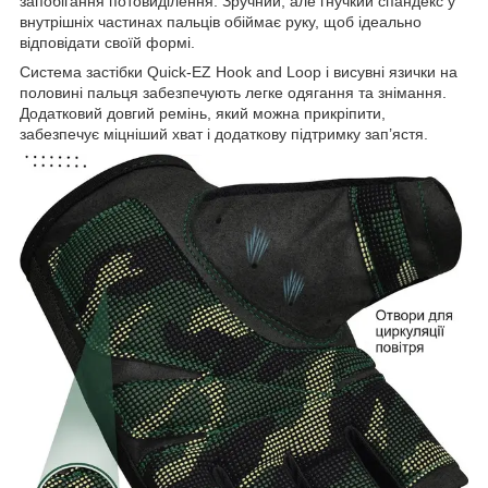
запобігання потовиділення. Зручний, але гнучкий спандекс у
внутрішніх частинах пальців обіймає руку, щоб ідеально
відповідати своїй формі.
Система застібки Quick-EZ Hook and Loop і висувні язички на
половині пальця забезпечують легке одягання та знімання.
Додатковий довгий ремінь, який можна прикріпити,
забезпечує міцніший хват і додаткову підтримку зап’ястя.