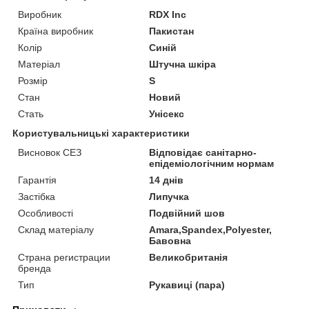
Виробник
RDX Inc
Країна виробник
Пакистан
Колір
Синій
Матеріал
Штучна шкіра
Розмір
S
Стан
Новий
Стать
Унісекс
Користувальницькі характеристики
Висновок СЕЗ
Відповідає санітарно-
епідеміологічним нормам
Гарантія
14 днів
Застібка
Липучка
Особливості
Подвійний шов
Склад матеріалу
Amara,Spandex,Polyester,
Бавовна
Страна регистрации
Великобританія
бренда
Тип
Рукавиці (пара)