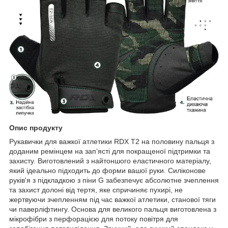
Опис продукту
Рукавички для важкої атлетики RDX T2 на половину пальця з
доданим ремінцем на зап’ясті для покращеної підтримки та
захисту. Виготовлений з найтоншого еластичного матеріалу,
який ідеально підходить до форми вашої руки. Силіконове
руків'я з підкладкою з піни G забезпечує абсолютне зчеплення
та захист долоні від тертя, яке спричиняє пухирі, не
жертвуючи зчепленням під час важкої атлетики, станової тяги
чи паверліфтингу. Основа для великого пальця виготовлена з
мікрофібри з перфорацією для потоку повітря для