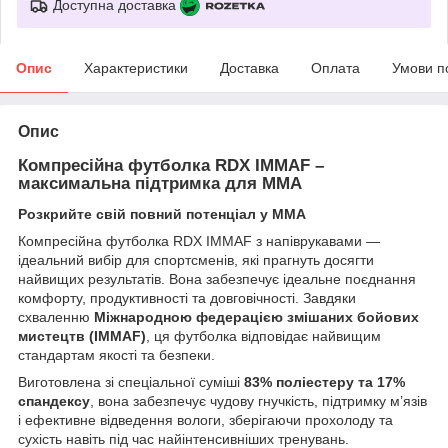
Доступна доставка
Опис
Характеристики
Доставка
Оплата
Умови п
Опис
Компресійна футболка RDX IMMAF –
максимальна підтримка для ММА
Розкрийте свій повний потенціал у ММА
Компресійна футболка RDX IMMAF з напіврукавами —
ідеальний вибір для спортсменів, які прагнуть досягти
найвищих результатів. Вона забезпечує ідеальне поєднання
комфорту, продуктивності та довговічності. Завдяки
схваленню
Міжнародною федерацією змішаних бойових
мистецтв (IMMAF)
, ця футболка відповідає найвищим
стандартам якості та безпеки.
Виготовлена зі спеціальної суміші
83% поліестеру та 17%
спандексу
, вона забезпечує чудову гнучкість, підтримку м’язів
і ефективне відведення вологи, зберігаючи прохолоду та
сухість навіть під час найінтенсивніших тренувань.