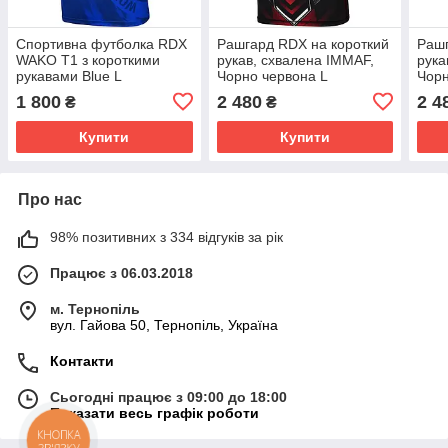
Спортивна футболка RDX
Рашгард RDX на короткий
Рашг
WAKO T1 з короткими
рукав, схвалена IMMAF,
рука
рукавами Blue L
Чорно червона L
Чорн
1 800
2 480
2 4
₴
₴
Купити
Купити
Про нас
98% позитивних з 334 відгуків за рік
Працює з 06.03.2018
м. Тернопіль
вул. Гайова 50, Тернопіль, Україна
Контакти
Сьогодні працює з 09:00 до 18:00
Показати весь графік роботи
КНОПКА
ЗВ'ЯЗКУ