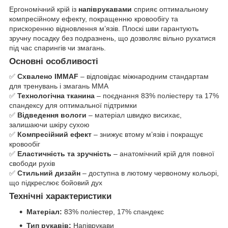
Ергономічний крій із
напіврукавами
сприяє оптимальному
компресійному ефекту, покращенню кровообігу та
прискоренню відновлення м’язів. Плоскі шви гарантують
зручну посадку без подразнень, що дозволяє вільно рухатися
під час спарингів чи змагань.
Основні особливості
✅
Схвалено IMMAF
– відповідає міжнародним стандартам
для тренувань і змагань ММА
✅
Технологічна тканина
– поєднання 83% поліестеру та 17%
спандексу для оптимальної підтримки
✅
Відведення вологи
– матеріал швидко висихає,
залишаючи шкіру сухою
✅
Компресійний ефект
– знижує втому м’язів і покращує
кровообіг
✅
Еластичність та зручність
– анатомічний крій для повної
свободи рухів
✅
Стильний дизайн
– доступна в лютому червоному кольорі,
що підкреслює бойовий дух
Технічні характеристики
Матеріал:
83% поліестер, 17% спандекс
Тип рукавів:
Напіврукави