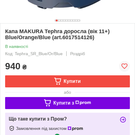
Капа MAKURA Tephra доросла (вік 11+)
Blue/Orange/Blue (art.6017514126)
В наявності
Код: Tephra_SR_Blue/Or/Blue
Роздріб
940
₴
Купити
або
Купити з
Що таке купити з Пром?
Замовлення під захистом