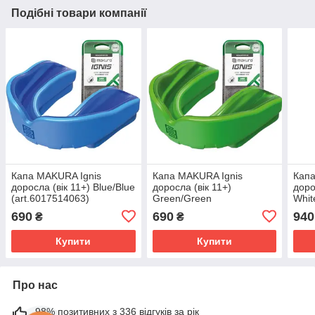
Подібні товари компанії
Капа MAKURA Ignis
Капа MAKURA Ignis
Кап
доросла (вік 11+) Blue/Blue
доросла (вік 11+)
доро
(art.6017514063)
Green/Green
Whit
(art.6017514067)
(art
690
690
940
₴
₴
Купити
Купити
Про нас
98% позитивних з 336 відгуків за рік