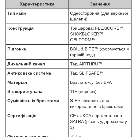
Характеристика
Значення
Тип капи
Одностороння (для верхньої
щелепи)
Конструкція
Тришарова: FLEXICORE™,
SHOKBLOKER™,
GELFORM™
Підгонка
BOIL & BITE™ (формується у
гарячій воді)
Дихальний канал
Так, AIRTHRU™
Антиковзка система
Так, SLIPSAFE™
Матеріал
Без латексу, без BPA
Вік користувача
11+ (дорослі)
Сумісність із брекетами
❌ Не підходить для
використання з брекетами
Сертифікація
CE / UKCA / протестовано
SATRA (рівень ударозахисту
3)
Футляр у комплекті
✅ Так