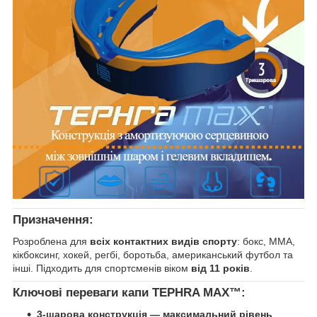
Призначення:
Розроблена для
всіх контактних видів спорту
: бокс, ММА,
кікбоксинг, хокей, регбі, боротьба, американський футбол та
інші. Підходить для спортсменів віком
від 11 років
.
Ключові переваги капи TEPHRA MAX™:
3-шарова конструкція — максимальний рівень