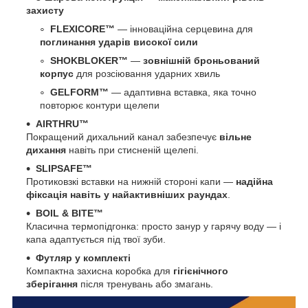
захисту
FLEXICORE™
— інноваційна серцевина для
поглинання ударів високої сили
SHOKBLOKER™
—
зовнішній броньований
корпус
для розсіювання ударних хвиль
GELFORM™
— адаптивна вставка, яка точно
повторює контури щелепи
AIRTHRU™
Покращений дихальний канал забезпечує
вільне
дихання
навіть при стисненій щелепі.
SLIPSAFE™
Протиковзкі вставки на нижній стороні капи —
надійна
фіксація навіть у найактивніших раундах
.
BOIL & BITE™
Класична термопідгонка: просто занур у гарячу воду — і
капа адаптується під твої зуби.
Футляр у комплекті
Компактна захисна коробка для
гігієнічного
зберігання
після тренувань або змагань.