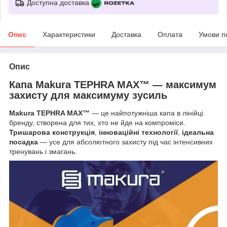
Доступна доставка
Опис
Характеристики
Доставка
Оплата
Умови п
Опис
Капа Makura TEPHRA MAX™ — максимум
захисту для максимуму зусиль
Makura TEPHRA MAX™
— це найпотужніша капа в лінійці
бренду, створена для тих, хто не йде на компроміси.
Тришарова конструкція
,
інноваційні технології
,
ідеальна
посадка
— усе для абсолютного захисту під час інтенсивних
тренувань і змагань.