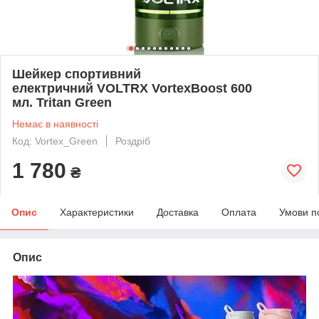
Шейкер спортивний
електричний VOLTRX VortexBoost 600
мл. Tritan Green
Немає в наявності
Код: Vortex_Green
Роздріб
1 780
₴
Опис
Характеристики
Доставка
Оплата
Умови п
Опис