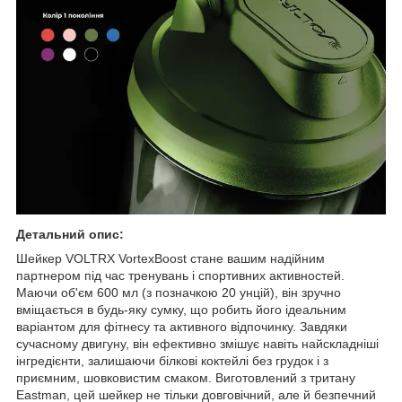
Детальний опис:
Шейкер VOLTRX VortexBoost стане вашим надійним
партнером під час тренувань і спортивних активностей.
Маючи об'єм 600 мл (з позначкою 20 унцій), він зручно
вміщається в будь-яку сумку, що робить його ідеальним
варіантом для фітнесу та активного відпочинку. Завдяки
сучасному двигуну, він ефективно змішує навіть найскладніші
інгредієнти, залишаючи білкові коктейлі без грудок і з
приємним, шовковистим смаком. Виготовлений з тритану
Eastman, цей шейкер не тільки довговічний, але й безпечний