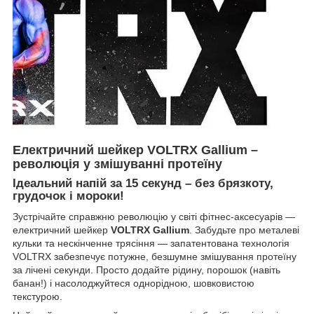
Електричний шейкер VOLTRX Gallium –
революція у змішуванні протеїну
Ідеальний напій за 15 секунд – без брязкоту,
грудочок і мороки!
Зустрічайте справжню революцію у світі фітнес-аксесуарів —
електричний шейкер
VOLTRX Gallium
. Забудьте про металеві
кульки та нескінченне трясіння — запатентована технологія
VOLTRX забезпечує потужне, безшумне змішування протеїну
за лічені секунди. Просто додайте рідину, порошок (навіть
банан!) і насолоджуйтеся однорідною, шовковистою
текстурою.