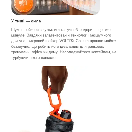
У тиші — сила
Шумні шейкери з кульками та гучні блендери — це вже
минуле. Завдяки запатентованій технології безшумного
двигуна, вихровий шейкер VOLTRX Gallium працює майже
беззвучно, що робить його ідеальним для ранкових
тренувань, офісу чи дому. Насолоджуйтеся коктейлем, не
турбуючи нікого навколо.