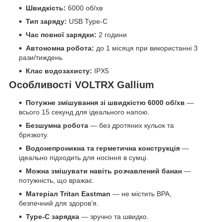
Швидкість:
6000 об/хв
Тип заряду:
USB Type-C
Час повної зарядки:
2 години
Автономна робота:
до 1 місяця при використанні 3
рази/тиждень
Клас водозахисту:
IPX5
Особливості VOLTRX Gallium
Потужне змішування зі швидкістю 6000 об/хв
—
всього 15 секунд для ідеального напою.
Безшумна робота
— без дротяних кульок та
брязкоту.
Водонепроникна та герметична конструкція
—
ідеально підходить для носіння в сумці.
Можна змішувати навіть розчавлений банан
—
потужність, що вражає.
Матеріал Tritan Eastman
— не містить BPA,
безпечний для здоров’я.
Type-C зарядка
— зручно та швидко.