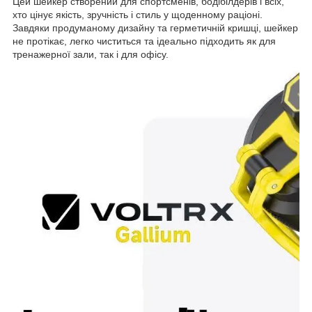
Цей шейкер створений для спортсменів, бодібілдерів і всіх,
хто цінує якість, зручність і стиль у щоденному раціоні.
Завдяки продуманому дизайну та герметичній кришці, шейкер
не протікає, легко чиститься та ідеально підходить як для
тренажерної зали, так і для офісу.