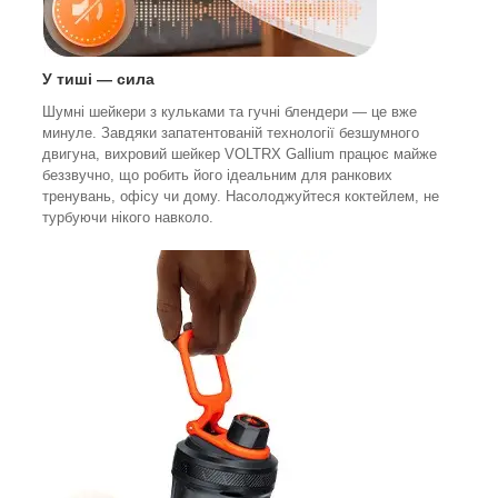
У тиші — сила
Шумні шейкери з кульками та гучні блендери — це вже
минуле. Завдяки запатентованій технології безшумного
двигуна, вихровий шейкер VOLTRX Gallium працює майже
беззвучно, що робить його ідеальним для ранкових
тренувань, офісу чи дому. Насолоджуйтеся коктейлем, не
турбуючи нікого навколо.