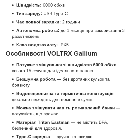
Швидкість:
6000 об/хв
Тип заряду:
USB Type-C
Час повної зарядки:
2 години
Автономна робота:
до 1 місяця при використанні 3
рази/тиждень
Клас водозахисту:
IPX5
Особливості VOLTRX Gallium
Потужне змішування зі швидкістю 6000 об/хв
—
всього 15 секунд для ідеального напою.
Безшумна робота
— без дротяних кульок та
брязкоту.
Водонепроникна та герметична конструкція
—
ідеально підходить для носіння в сумці.
Можна змішувати навіть розчавлений банан
—
потужність, що вражає.
Матеріал Tritan Eastman
— не містить BPA,
безпечний для здоров’я.
Type-C зарядка
— зручно та швидко.