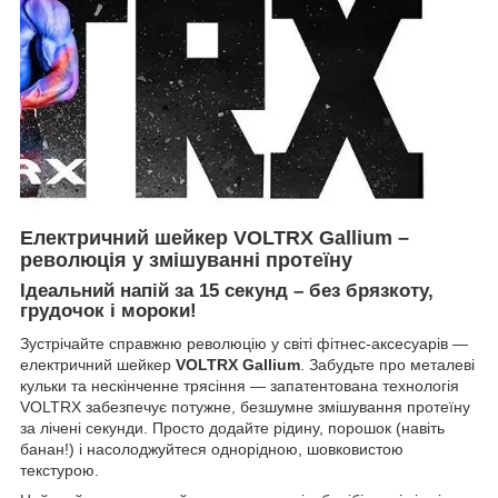
Електричний шейкер VOLTRX Gallium –
революція у змішуванні протеїну
Ідеальний напій за 15 секунд – без брязкоту,
грудочок і мороки!
Зустрічайте справжню революцію у світі фітнес-аксесуарів —
електричний шейкер
VOLTRX Gallium
. Забудьте про металеві
кульки та нескінченне трясіння — запатентована технологія
VOLTRX забезпечує потужне, безшумне змішування протеїну
за лічені секунди. Просто додайте рідину, порошок (навіть
банан!) і насолоджуйтеся однорідною, шовковистою
текстурою.