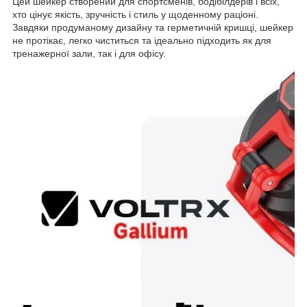
Цей шейкер створений для спортсменів, бодібілдерів і всіх,
хто цінує якість, зручність і стиль у щоденному раціоні.
Завдяки продуманому дизайну та герметичній кришці, шейкер
не протікає, легко чиститься та ідеально підходить як для
тренажерної зали, так і для офісу.