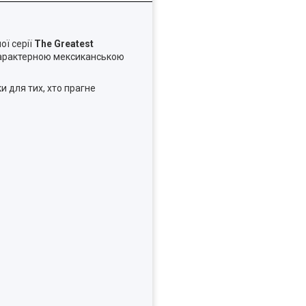
ої серії
The Greatest
 характерною мексиканською
и для тих, хто прагне