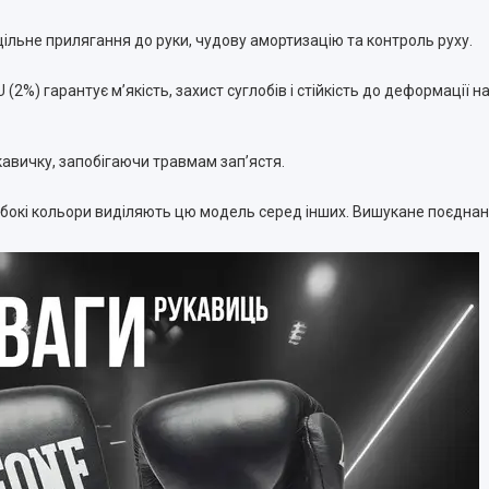
ьне прилягання до руки, чудову амортизацію та контроль руху.
 (2%) гарантує м’якість, захист суглобів і стійкість до деформації н
кавичку, запобігаючи травмам зап’ястя.
ибокі кольори виділяють цю модель серед інших. Вишукане поєднан