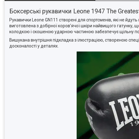
Боксерські рукавички Leone 1947 The Greate
Рукавички Leone GN111 створені для спортсменів, які не йдуть 
виготовлена з добірної коров’ячої шкіри найвищого гатунку,
колодкою і скошеною ударною частиною забезпечує щільну по
Вишукана внутрішня підкладка з ілюстрацією, створеною спеціал
досконалості у деталях.