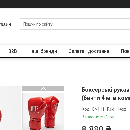
газин
B2B
Наші бренди
Оплата і доставка
Пов
Боксерські рукав
(бинти 4 м. в ком
Код:
GN111_Red_14oz
В наявності 1 од.
8 880 ₴