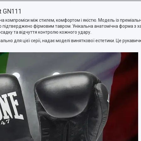
st GN111
на компроміси між стилем, комфортом і якістю. Модель із преміальн
 що підтверджено фірмовим тавром. Унікальна анатомічна форма з
садку та відчуття контролю кожного удару.
ьно для цієї серії, надає моделі виняткової естетики. Це рукавичк