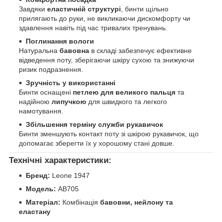
Завдяки
еластичній структурі
, бинти щільно
прилягають до руки, не викликаючи дискомфорту чи
здавлення навіть під час тривалих тренувань.
Поглинання вологи
Натуральна
бавовна
в складі забезпечує ефективне
відведення поту, зберігаючи шкіру сухою та знижуючи
ризик подразнення.
Зручність у використанні
Бинти оснащені
петлею для великого пальця
та
надійною
липучкою
для швидкого та легкого
намотування.
Збільшення терміну служби рукавичок
Бинти зменшують контакт поту зі шкірою рукавичок, що
допомагає зберегти їх у хорошому стані довше.
Технічні характеристики:
Бренд:
Leone 1947
Модель:
AB705
Матеріал:
Комбінація
бавовни, нейлону та
еластану