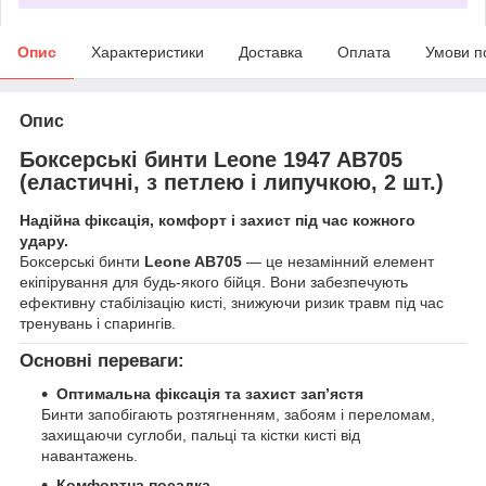
Опис
Характеристики
Доставка
Оплата
Умови п
Опис
Боксерські бинти Leone 1947 AB705
(еластичні, з петлею і липучкою, 2 шт.)
Надійна фіксація, комфорт і захист під час кожного
удару.
Боксерські бинти
Leone AB705
— це незамінний елемент
екіпірування для будь-якого бійця. Вони забезпечують
ефективну стабілізацію кисті, знижуючи ризик травм під час
тренувань і спарингів.
Основні переваги:
Оптимальна фіксація та захист зап’ястя
Бинти запобігають розтягненням, забоям і переломам,
захищаючи суглоби, пальці та кістки кисті від
навантажень.
Комфортна посадка