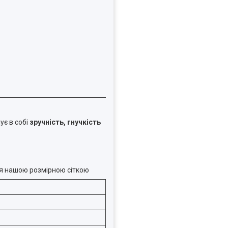
ує в собі
зручність, гнучкість
еся нашою розмірною сіткою