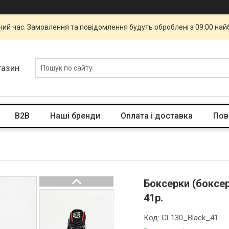
чий час. Замовлення та повідомлення будуть оброблені з 09:00 най
газин
B2B
Наші бренди
Оплата і доставка
Пов
Боксерки (боксе
41р.
Код:
CL130_Black_41