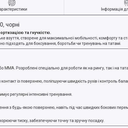
арактеристики
Інформація д
, чорні
мортизацією та гнучкістю.
е взуття, створене для максимальної мобільності, комфорту та ста
льно підходять для боксування, боротьби чи тренувань на татамі.
або MMA. Розроблені спеціально для роботи як на рингу, так і на тата
контакт із поверхнею, поліпшуючи швидкість рухів і контроль бала
имує регулярні інтенсивні тренування.
ення з будь-якою поверхнею, навіть під час швидких бокових пере
творюючи тиску, забезпечуючи точну та зручну посадку.