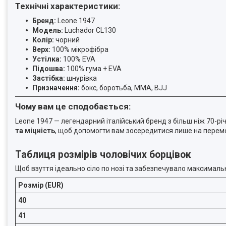
Технічні характеристики:
Бренд:
Leone 1947
Модель:
Luchador CL130
Колір:
чорний
Верх:
100% мікрофібра
Устілка:
100% EVA
Підошва:
100% гума + EVA
Застібка:
шнурівка
Призначення:
бокс, боротьба, MMA, BJJ
Чому вам це сподобається:
Leone 1947 — легендарний італійський бренд з більш ніж 70-р
та міцність
, щоб допомогти вам зосередитися лише на перемо
Таблиця розмірів чоловічих борцівок
Щоб взуття ідеально сіло по нозі та забезпечувало максималь
Розмір (EUR)
40
41