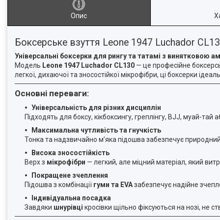
Опис
Х
Боксерське взуття Leone 1947 Luchador CL130
Універсальні боксерки для рингу та татамі з винятковою а
Модель
Leone 1947 Luchador CL130
— це професійне боксерськ
легкої, дихаючої та зносостійкої мікрофібри, ці боксерки ідеа
Основні переваги:
Універсальність для різних дисциплін
Підходять для боксу, кікбоксингу, греплінгу, BJJ, муай-тай 
Максимальна чутливість та гнучкість
Тонка та надзвичайно м’яка підошва забезпечує природний 
Висока зносостійкість
Верх з
мікрофібри
— легкий, але міцний матеріал, який витр
Покращене зчеплення
Підошва з комбінації
гуми та EVA
забезпечує надійне зчепл
Індивідуальна посадка
Завдяки
шнурівці
кросівки щільно фіксуються на нозі, не с