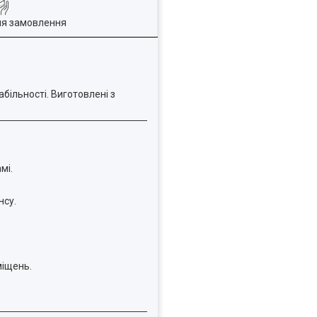
ля замовлення
більності. Виготовлені з
мі.
нсу.
міщень.