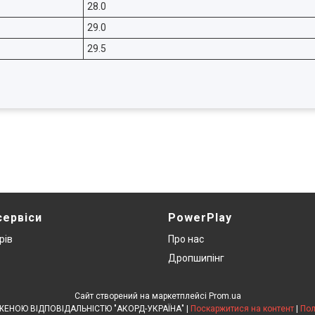
28.0
29.0
29.5
сервіси
PowerPlay
рів
Про нас
Дропшипінг
Сайт створений на маркетплейсі
Prom.ua
ТОВАРИСТВО З ОБМЕЖЕНОЮ ВІДПОВІДАЛЬНІСТЮ "АКОРД-УКРАЇНА" |
Поскаржитися на контент
|
Пол