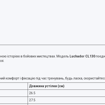
ічною історією в бойових мистецтвах. Модель
Luchador CL130
поєдн
зі.
ний комфорт і фіксацію під час тренувань, будь ласка, скористайт
Довжина устілки (см)
26.5
27.5