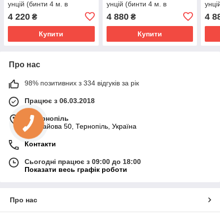
унцій (бинти 4 м. в
унцій (бинти 4 м. в
унці
комплекті)
комплекті)
комп
4 220
4 880
4 8
₴
₴
Купити
Купити
Про нас
98% позитивних з 334 відгуків за рік
Працює з 06.03.2018
м. Тернопіль
вул. Гайова 50, Тернопіль, Україна
Контакти
Сьогодні працює з 09:00 до 18:00
Показати весь графік роботи
Про нас