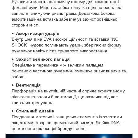
Рукавички мають анатомічну форму для комфортної
фіксації руки. Міцна застібка-липучка щільно охоплює
зап’ястя, знижуючи ризик травм. Додаткова бокова
амортизаційна вставка забезпечує захист зовнішньої
сторони кисті.
Амортизація ударів
Внутрішня піна EVA високої щільності та вставка "NO
SHOCK" чудово поглинають удари, зберігаючи форму
рукавичок навіть після тривалого використання.
Захист великого пальця
Спеціальна перемичка між великим пальцем і
основною частиною рукавички зменшує ризик вивихів та
забоїв.
Вентиляція
Перфорація на внутрішній частині сприяє ефективному
відведенню вологи й вентиляції, що важливо під час
тривалих тренувань.
Стильний дизайн
Поєднання матових і глянцевих елементів із золотими
акцентами створює преміальний вигляд. Лінійка DNA —
це втілення філософії бренду Leone.