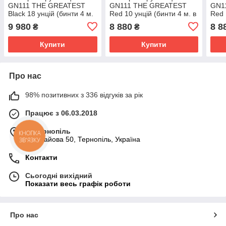
GN111 THE GREATEST
GN111 THE GREATEST
GN1
Black 18 унцій (бинти 4 м.
Red 10 унцій (бинти 4 м. в
Red 
в комплекті)
комплекті)
комп
9 980
8 880
8 8
₴
₴
Купити
Купити
Про нас
98% позитивних з 336 відгуків за рік
Працює з 06.03.2018
м. Тернопіль
КНОПКА
вул. Гайова 50, Тернопіль, Україна
ЗВ'ЯЗКУ
Контакти
Сьогодні вихідний
Показати весь графік роботи
Про нас