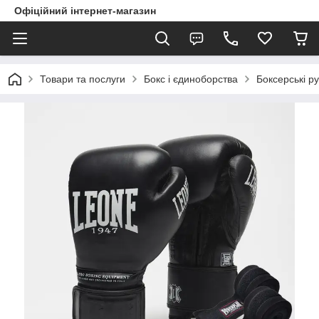
Офіційний інтернет-магазин
Товари та послуги
Бокс і єдиноборства
Боксерські ру