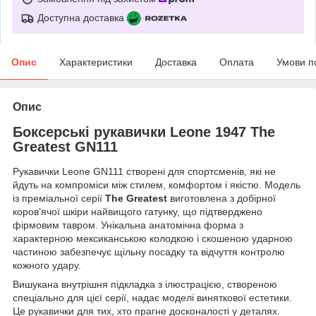
Доступна доставка
Опис
Характеристики
Доставка
Оплата
Умови п
Опис
Боксерські рукавички Leone 1947 The
Greatest GN111
Рукавички Leone GN111 створені для спортсменів, які не
йдуть на компроміси між стилем, комфортом і якістю. Модель
із преміальної серії
The Greatest
виготовлена з добірної
коров’ячої шкіри найвищого гатунку, що підтверджено
фірмовим тавром. Унікальна анатомічна форма з
характерною мексиканською колодкою і скошеною ударною
частиною забезпечує щільну посадку та відчуття контролю
кожного удару.
Вишукана внутрішня підкладка з ілюстрацією, створеною
спеціально для цієї серії, надає моделі виняткової естетики.
Це рукавички для тих, хто прагне досконалості у деталях.