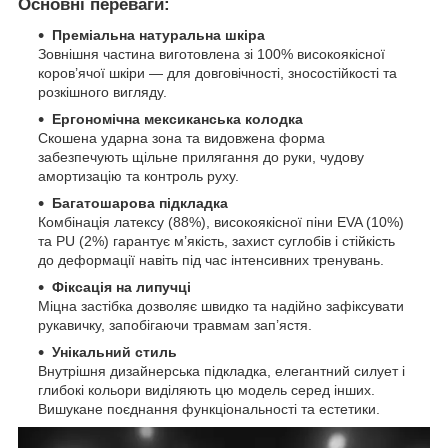
Основні переваги:
Преміальна натуральна шкіра
Зовнішня частина виготовлена зі 100% високоякісної
коров’ячої шкіри — для довговічності, зносостійкості та
розкішного вигляду.
Ергономічна мексиканська колодка
Скошена ударна зона та видовжена форма
забезпечують щільне прилягання до руки, чудову
амортизацію та контроль руху.
Багатошарова підкладка
Комбінація латексу (88%), високоякісної піни EVA (10%)
та PU (2%) гарантує м’якість, захист суглобів і стійкість
до деформації навіть під час інтенсивних тренувань.
Фіксація на липучці
Міцна застібка дозволяє швидко та надійно зафіксувати
рукавичку, запобігаючи травмам зап’ястя.
Унікальний стиль
Внутрішня дизайнерська підкладка, елегантний силует і
глибокі кольори виділяють цю модель серед інших.
Вишукане поєднання функціональності та естетики.