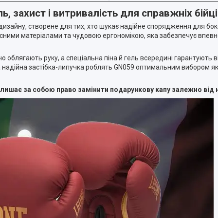
, захист і витривалість для справжніх бійц
дизайну, створене для тих, хто шукає надійне спорядження для бокс
ними матеріалами та чудовою ергономікою, яка забезпечує впевнен
но облягають руку, а спеціальна піна й гель всередині гарантують 
а надійна застібка-липучка роблять GN059 оптимальним вибором як д
алишає за собою право замінити подарункову капу залежно від 