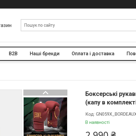
газин
B2B
Наші бренди
Оплата і доставка
Пов
Боксерські рука
(капу в комплект
Код:
GN059X_BORDEAU
В наявності
2 990 ₴