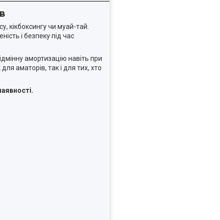
ів
у, кікбоксингу чи муай-тай.
ість і безпеку під час
відмінну амортизацію навіть при
ля аматорів, так і для тих, хто
наявності.