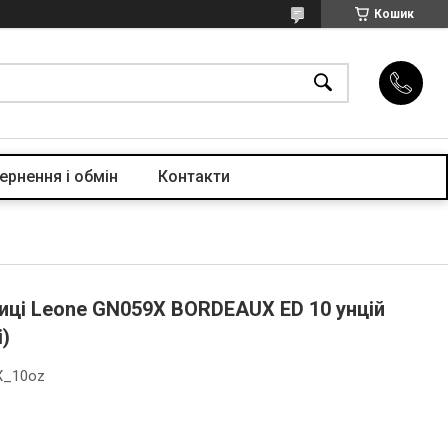
Кошик
ернення і обмін
Контакти
виці Leone GN059X BORDEAUX ED 10 унцій
і)
X_10oz