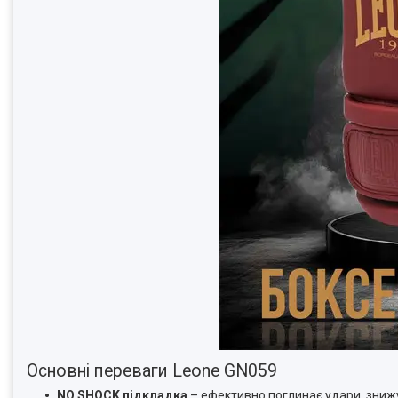
Основні переваги Leone GN059
NO SHOCK підкладка
– ефективно поглинає удари, зниж