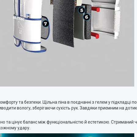
мфорту та безпеки. Щільна піна в поєднанні з гелем у підкладці п
иводити вологу, зберігаючи сухість рук. Завдяки приємним на доти
рно та цінує баланс між функціональністю й естетикою. Стриманий 
 кожному удару.