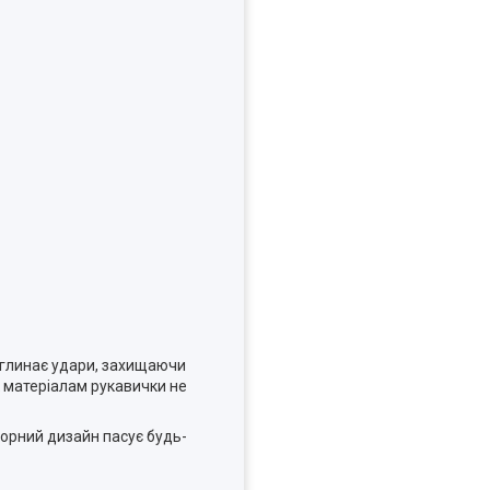
оглинає удари, захищаючи
к матеріалам рукавички не
чорний дизайн пасує будь-