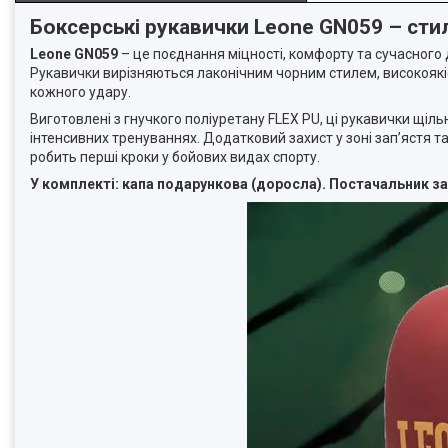
Боксерські рукавички Leone GN059 – стиль
Leone GN059
– це поєднання міцності, комфорту та сучасного 
Рукавички вирізняються лаконічним чорним стилем, високоякіс
кожного удару.
Виготовлені з гнучкого поліуретану FLEX PU, ці рукавички щіль
інтенсивних тренуваннях. Додатковий захист у зоні зап’ястя т
робить перші кроки у бойових видах спорту.
У комплекті: капа подарункова (доросла). Постачальник з