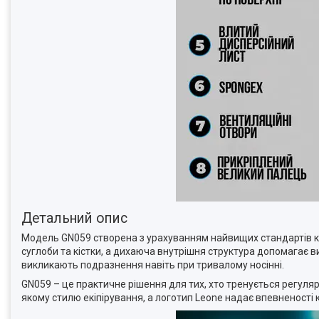
Детальний опис
Модель GN059 створена з урахуванням найвищих стандартів ко
суглоби та кістки, а дихаюча внутрішня структура допомагає в
викликають подразнення навіть при тривалому носінні.
GN059 – це практичне рішення для тих, хто тренується регуля
якому стилю екіпірування, а логотип Leone надає впевненості