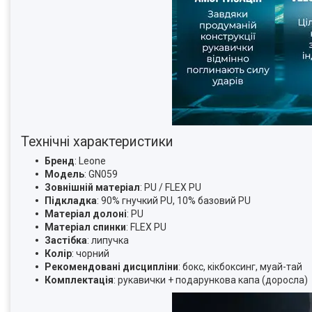
Технічні характеристики
Бренд
: Leone
Модель
: GN059
Зовнішній матеріал
: PU / FLEX PU
Підкладка
: 90% гнучкий PU, 10% базовий PU
Матеріал долоні
: PU
Матеріал спинки
: FLEX PU
Застібка
: липучка
Колір
: чорний
Рекомендовані дисципліни
: бокс, кікбоксинг, муай-тай
Комплектація
: рукавички + подарункова капа (доросла)