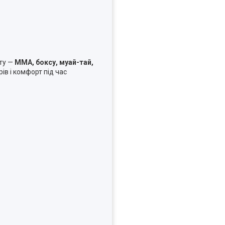
рту —
ММА, боксу, муай-тай,
ів і комфорт під час