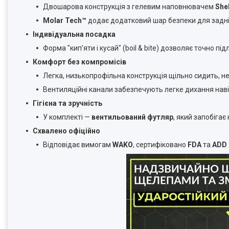
Двошарова конструкція з гелевим наповнювачем
She
Molar Tech™
додає додатковий шар безпеки для задніх
Індивідуальна посадка
Форма "кип’яти і кусай" (boil & bite) дозволяє точно п
Комфорт без компромісів
Легка, низькопрофільна конструкція щільно сидить, н
Вентиляційні канали забезпечують легке дихання навіт
Гігієна та зручність
У комплекті —
вентильований футляр
, який запобіга
Схвалено офіційно
Відповідає вимогам
WAKO
, сертифіковано
FDA
та
ADD