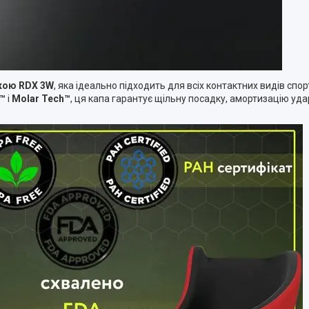
кою RDX 3W
, яка ідеально підходить для всіх контактних видів спо
k™
і
Molar Tech™
, ця капа гарантує щільну посадку, амортизацію удар