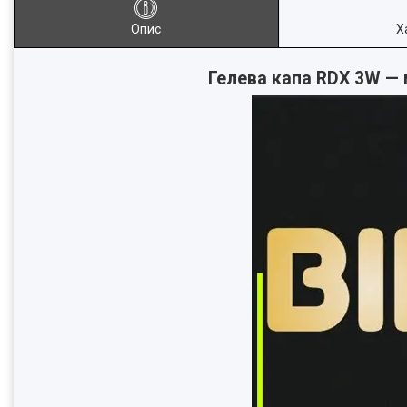
Опис
Х
Гелева капа RDX 3W — 