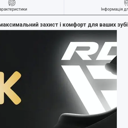
арактеристики
Інформація д
максимальний захист і комфорт для ваших зубі