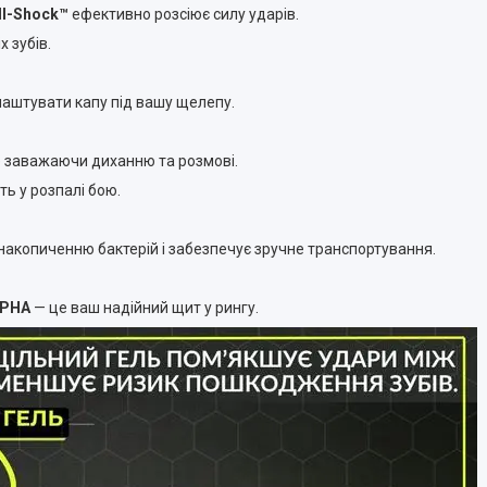
ll-Shock™
ефективно розсіює силу ударів.
 зубів.
ідлаштувати капу під вашу щелепу.
е заважаючи диханню та розмові.
ь у розпалі бою.
є накопиченню бактерій і забезпечує зручне транспортування.
 PHA
— це ваш надійний щит у рингу.