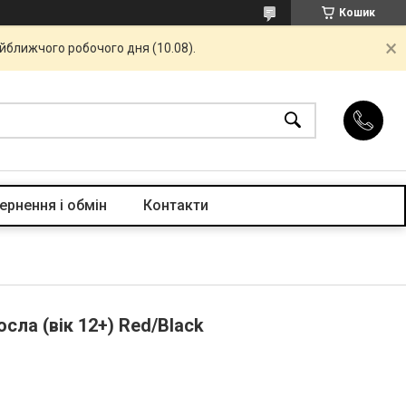
Кошик
айближчого робочого дня (10.08).
ернення і обмін
Контакти
сла (вік 12+) Red/Black