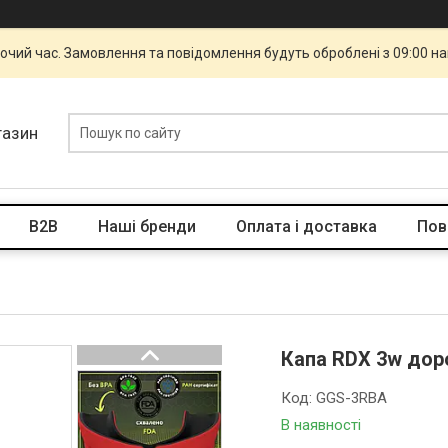
бочий час. Замовлення та повідомлення будуть оброблені з 09:00 н
газин
B2B
Наші бренди
Оплата і доставка
Пов
Капа RDX 3w доро
Код:
GGS-3RBA
В наявності