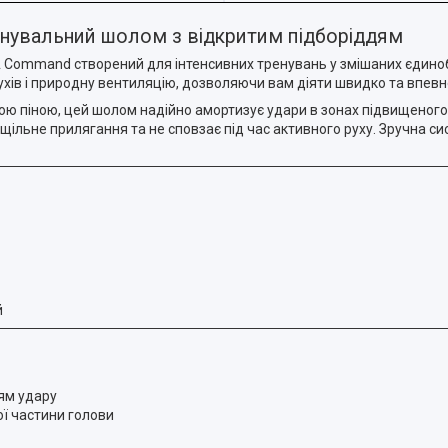
енувальний шолом з відкритим підборіддям
ommand створений для інтенсивних тренувань у змішаних єдинобо
рухів і природну вентиляцію, дозволяючи вам діяти швидко та впевн
ою піною, цей шолом надійно амортизує удари в зонах підвищеного 
ільне прилягання та не сповзає під час активного руху. Зручна си
й
ям удару
ої частини голови