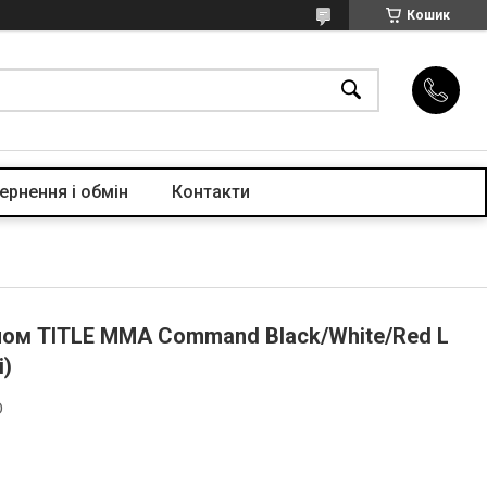
Кошик
ернення і обмін
Контакти
ом TITLE MMA Command Black/White/Red L
і)
D