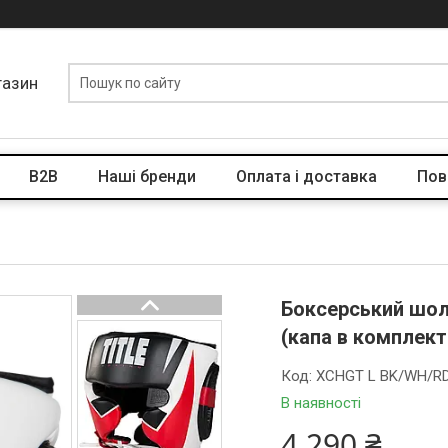
газин
B2B
Наші бренди
Оплата і доставка
Пов
Боксерський шол
(капа в комплект
Код:
XCHGT L BK/WH/R
В наявності
4 290 ₴