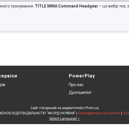
ивного тренування.
TITLE MMA Command Headgear
– це вибір тих, 
сервіси
PowerPlay
рів
Про нас
Дропшипінг
Сайт створений на маркетплейсі
Prom.ua
ТОВАРИСТВО З ОБМЕЖЕНОЮ ВІДПОВІДАЛЬНІСТЮ "АКОРД-УКРАЇНА" |
Поскаржитися на контент
|
Пол
Select Language
▼