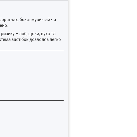
рствах, боксі, муай-тай чи
ено.
ризику – лоб, щоки, вуха та
стема застібок дозволяє легко