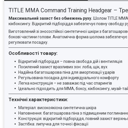
TITLE MMA Command Training Headgear – Тр
Максимальний захист без обмежень руху.
Шолом TITLE MMA C
кікбоксингу. Відкритий підборіддя забезпечує повну свободу 
Виготовлений зі зносостійкої синтетичної шкіри з багатошаров
бокові частини голови. Анатомічна форма шолома забезпечує щ
регулювати посадку.
Особливості товару:
Відкритий підборіддя – повна свобода дій і вентиляція
Посилений захист вразливих зон: лоба, щік, вух
Надійна багатошарова піна для амортизації ударів
Регульована посадка для індивідуального комфорту
Легка конструкція – не заважає під час спарингів
Ідеально підходить для MMA, боксу, кікбоксингу, муай-та
Технічні характеристики:
Матеріал: високоякісна синтетична шкіра
Наповнення: багатошарова піна з підвищеним поглинанн
Конструкція: відкритий підборіддя, повний захист верхнь
Застібка: липучка для точної фіксації