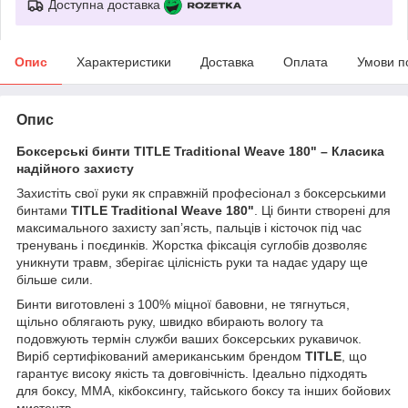
Доступна доставка
Опис
Характеристики
Доставка
Оплата
Умови п
Опис
Боксерські бинти TITLE Traditional Weave 180" – Класика
надійного захисту
Захистіть свої руки як справжній професіонал з боксерськими
бинтами
TITLE Traditional Weave 180"
. Ці бинти створені для
максимального захисту зап’ясть, пальців і кісточок під час
тренувань і поєдинків. Жорстка фіксація суглобів дозволяє
уникнути травм, зберігає цілісність руки та надає удару ще
більше сили.
Бинти виготовлені з 100% міцної бавовни, не тягнуться,
щільно облягають руку, швидко вбирають вологу та
подовжують термін служби ваших боксерських рукавичок.
Виріб сертифікований американським брендом
TITLE
, що
гарантує високу якість та довговічність. Ідеально підходять
для боксу, ММА, кікбоксингу, тайського боксу та інших бойових
мистецтв.