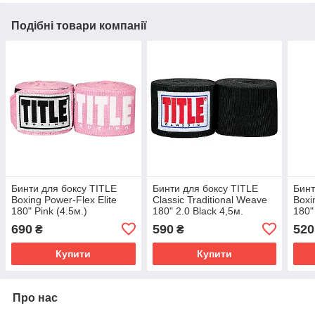
Подібні товари компанії
Бинти для боксу TITLE
Бинти для боксу TITLE
Бинт
Boxing Power-Flex Elite
Classic Traditional Weave
Boxi
180" Pink (4.5м.)
180" 2.0 Black 4,5м.
180"
690
590
520
₴
₴
Купити
Купити
Про нас