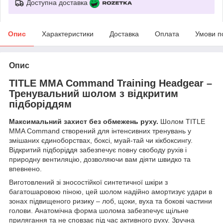
Доступна доставка
Опис
Характеристики
Доставка
Оплата
Умови п
Опис
TITLE MMA Command Training Headgear –
Тренувальний шолом з відкритим
підборіддям
Максимальний захист без обмежень руху.
Шолом TITLE
MMA Command створений для інтенсивних тренувань у
змішаних єдиноборствах, боксі, муай-тай чи кікбоксингу.
Відкритий підборіддя забезпечує повну свободу рухів і
природну вентиляцію, дозволяючи вам діяти швидко та
впевнено.
Виготовлений зі зносостійкої синтетичної шкіри з
багатошаровою піною, цей шолом надійно амортизує удари в
зонах підвищеного ризику – лоб, щоки, вуха та бокові частини
голови. Анатомічна форма шолома забезпечує щільне
прилягання та не сповзає під час активного руху. Зручна