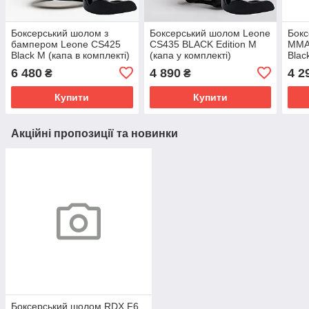
Боксерський шолом з
Боксерський шолом Leone
Бокс
бампером Leone CS425
CS435 BLACK Edition M
MMA
Black M (капа в комплекті)
(капа у комплекті)
Blac
комп
6 480
4 890
4 2
₴
₴
Купити
Купити
Акційні пропозиції та новинки
Боксерський шолом RDX F6