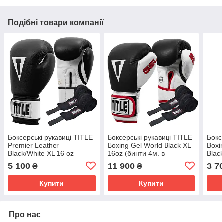
Подібні товари компанії
Боксерські рукавиці TITLE
Боксерські рукавиці TITLE
Бокс
Premier Leather
Boxing Gel World Black XL
Boxi
Black/White XL 16 oz
16oz (бинти 4м. в
Blac
(бинти 4м. в комплекті)
комплекті)
4м. 
5 100
11 900
3 7
₴
₴
Купити
Купити
Про нас