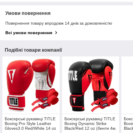
Умови повернення
Повернення товару впродовж 14 днів за домовленістю
Всі умови повернення
Подібні товари компанії
Боксерські рукавиці TITLE
Боксерські рукавиці TITLE
Бокс
Boxing Pro Style Leather
Boxing Dynamic Strike
Boxi
Gloves3.0 Red/White 14 oz
Black/Red 12 oz (бинти 4м.
Blac
(бинти 4м. в комплекті)
в комплекті)
4м. 