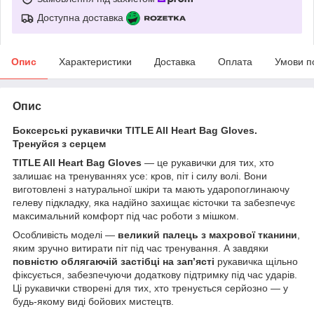
Доступна доставка
Опис
Характеристики
Доставка
Оплата
Умови п
Опис
Боксерські рукавички TITLE All Heart Bag Gloves.
Тренуйся з серцем
TITLE All Heart Bag Gloves
— це рукавички для тих, хто
залишає на тренуваннях усе: кров, піт і силу волі. Вони
виготовлені з натуральної шкіри та мають ударопоглинаючу
гелеву підкладку, яка надійно захищає кісточки та забезпечує
максимальний комфорт під час роботи з мішком.
Особливість моделі —
великий палець з махрової тканини
,
яким зручно витирати піт під час тренування. А завдяки
повністю облягаючій застібці на зап’ясті
рукавичка щільно
фіксується, забезпечуючи додаткову підтримку під час ударів.
Ці рукавички створені для тих, хто тренується серйозно — у
будь-якому виді бойових мистецтв.