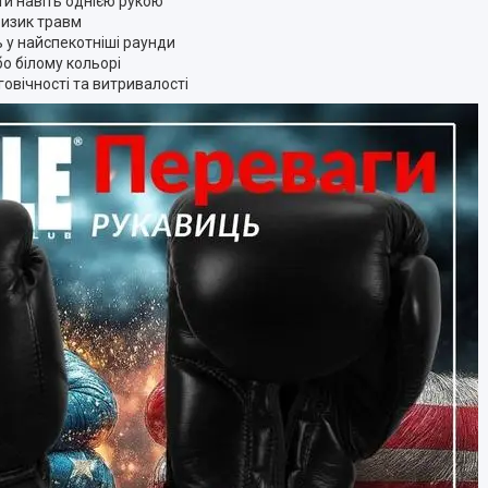
и навіть однією рукою
ризик травм
 у найспекотніші раунди
о білому кольорі
овічності та витривалості