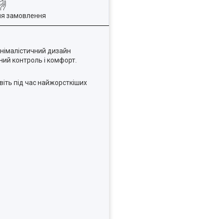
ля замовлення
мінімалістичний дизайн
ний контроль і комфорт.
віть під час найжорсткіших