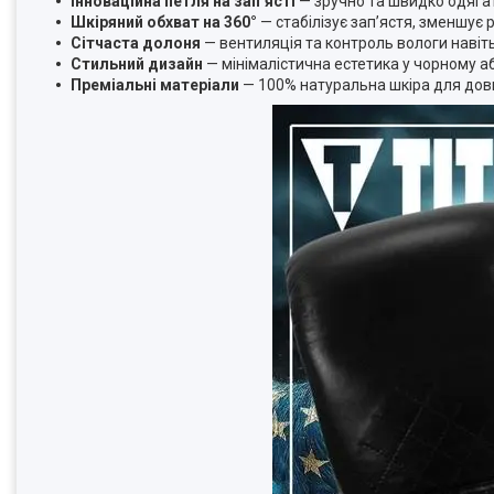
Інноваційна петля на зап’ясті
— зручно та швидко одягат
Шкіряний обхват на 360°
— стабілізує зап’ястя, зменшує 
Сітчаста долоня
— вентиляція та контроль вологи навіть
Стильний дизайн
— мінімалістична естетика у чорному аб
Преміальні матеріали
— 100% натуральна шкіра для довг