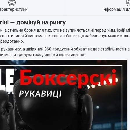
арактеристики
Інформація д
тіні — домінуй на рингу
, а стильна броня для тих, хто не зупиняється ні перед чим. Їхній 
 вентиляція й система фіксації зап’ястя, що забезпечує максималь
 бездоганно.
 рукавичку, а шкіряний 360-градусний обхват надає стабільності на
б ви могли тренуватись довше й ефективніше.