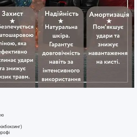
ею
 кікбоксинг)
профі