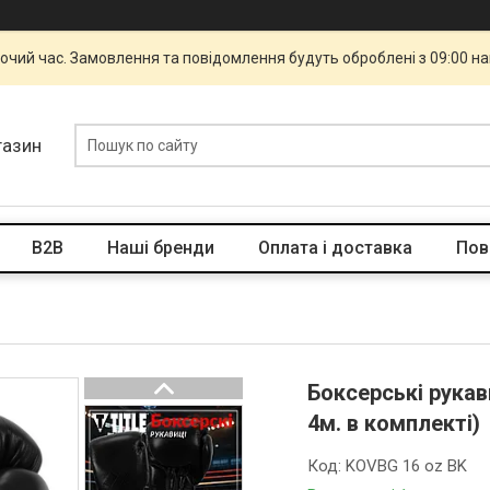
бочий час. Замовлення та повідомлення будуть оброблені з 09:00 н
газин
B2B
Наші бренди
Оплата і доставка
Пов
Боксерські рукави
4м. в комплекті)
Код:
KOVBG 16 oz BK