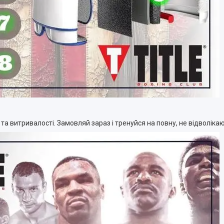
та витривалості. Замовляй зараз і тренуйся на повну, не відволік