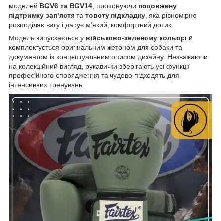
моделей
BGV6 та BGV14
, пропонуючи
подовжену
підтримку зап’ястя
та
товсту підкладку
, яка рівномірно
розподіляє вагу і дарує м’який, комфортний дотик.
Модель випускається у
військово-зеленому кольорі
й
комплектується оригінальним жетоном для собаки та
документом із концептуальним описом дизайну. Незважаючи
на колекційний вигляд, рукавички зберігають усі функції
професійного спорядження та чудово підходять для
інтенсивних тренувань.