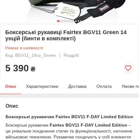
Боксерські рукавиці Fairtex BGV11 Green 14
унцій (бинти в комплекті)
Немає в наявності
Код: BGV11_14oz_Green
Роздріб
5 390
₴
Опис
Характеристики
Доставка
Оплата
Умови п
Опис
Боксерські рукавички Fairtex BGV11 F-DAY Limited Edition
Боксерські рукавички
Fairtex BGV11 F-DAY Limited Edition
–
це унікальне поєднання стилю та функціональності, натхнене
військовою тематикою. Рукавички поєднують у собі елементи