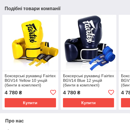
Подібні товари компанії
Боксерські рукавиці Fairtex
Боксерські рукавиці Fairtex
Бокс
BGV14 Yellow 10 унцій
BGV14 Blue 12 унцій
BGV1
(бинти в комплекті)
(бинти в комплекті)
(бин
4 780
4 780
4 7
₴
₴
Купити
Купити
Про нас