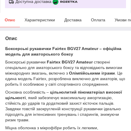
Доступна доставка
Опис
Характеристики
Доставка
Оплата
Умови п
Опис
Боксерські рукавички Fairtex BGV27 Amateur – офіційна
модель для аматорського боксу
Боксерські рукавички
Fairtex BGV27 Amateur
створені
спеціально для аматорського боксу та відповідають вимогам
міжнародних змагань, включно з
Олімпійськими іграми
. Це
єдина модель Fairtex, розроблена виключно для аматорів, що
робить її особливою у світі спортивного спорядження.
Основна особливість –
цільнолитий піноматеріал високої
щільності
, який забезпечує максимальну амортизацію,
стійкість до ударів та додатковий захист кісточок пальців.
Завдяки товстій заокругленій конструкції рукавички ідеально
підходять для інтенсивних тренувань і спарингів, знижуючи
ризик травм.
Міцна оболонка з мікрофібри робить їх легкими,