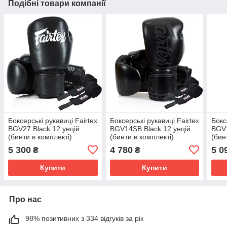
Подібні товари компанії
Боксерські рукавиці Fairtex
Боксерські рукавиці Fairtex
Бокс
BGV27 Black 12 унцій
BGV14SB Black 12 унцій
BGV1
(бинти в комплекті)
(бинти в комплекті)
(бин
5 300
4 780
5 0
₴
₴
Купити
Купити
Про нас
98% позитивних з 334 відгуків за рік