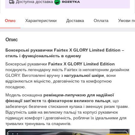
Доступна доставка
Опис
Характеристики
Доставка
Оплата
Умови п
Опис
Боксерські рукавички Fairtex X GLORY Limited Edition –
стиль і функціональність в одному
Боксерські рукавички
Fairtex X GLORY Limited Edition
поєднують легендарну якість Fairtex із неповторним дизайном
GLORY. Виготовлені вручну з
натуральної шкіри
, вони
відрізняються міцністю, довговічністю та комфортною
посадкою.
Модель оснащена
ремінцем-липучкою для надійної
фіксації зап’ястя
та
фіксатором великого пальця
, що
забезпечує безпечне стискання кулака і зменшує ризик травм.
Відсутність швів на великому пальці та корпусі рукавичок
підвищує комфорт і довговічність, роблячи їх ідеальними для
тривалих тренувань та спарингів.