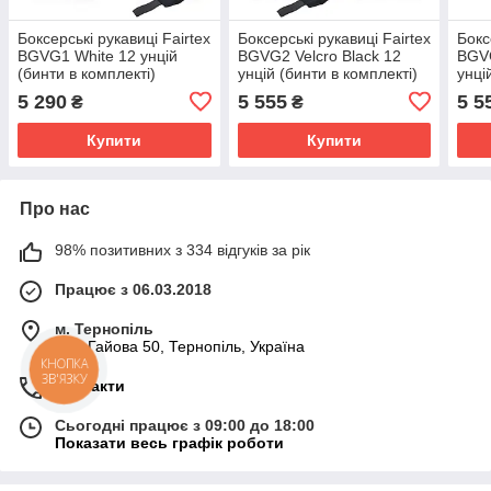
Боксерські рукавиці Fairtex
Боксерські рукавиці Fairtex
Бокс
BGVG1 White 12 унцій
BGVG2 Velcro Black 12
BGVG
(бинти в комплекті)
унцій (бинти в комплекті)
унці
5 290
5 555
5 5
₴
₴
Купити
Купити
Про нас
98% позитивних з 334 відгуків за рік
Працює з 06.03.2018
м. Тернопіль
вул. Гайова 50, Тернопіль, Україна
КНОПКА
ЗВ'ЯЗКУ
Контакти
Сьогодні працює з 09:00 до 18:00
Показати весь графік роботи