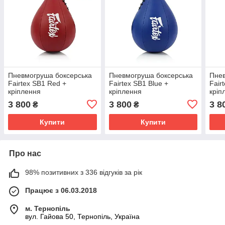
Пневмогруша боксерська
Пневмогруша боксерська
Пнев
Fairtex SB1 Red +
Fairtex SB1 Blue +
Fair
кріплення
кріплення
кріп
3 800
3 800
3 8
₴
₴
Купити
Купити
Про нас
98% позитивних з 336 відгуків за рік
Працює з 06.03.2018
м. Тернопіль
вул. Гайова 50, Тернопіль, Україна