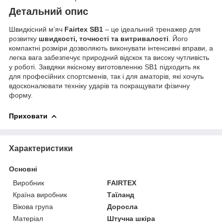
Детальний опис
Швидкісний м’яч
Fairtex SB1
– це ідеальний тренажер для
розвитку
швидкості, точності та витривалості
. Його
компактні розміри дозволяють виконувати інтенсивні вправи, а
легка вага забезпечує природний відскок та високу чутливість
у роботі. Завдяки якісному виготовленню SB1 підходить як
для професійних спортсменів, так і для аматорів, які хочуть
вдосконалювати техніку ударів та покращувати фізичну
форму.
Приховати
Характеристики
Основні
Виробник
FAIRTEX
Країна виробник
Таїланд
Вікова група
Доросла
Матеріал
Штучна шкіра