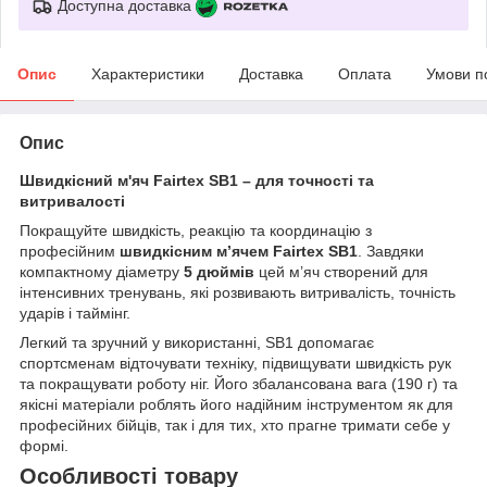
Доступна доставка
Опис
Характеристики
Доставка
Оплата
Умови п
Опис
Швидкісний м'яч Fairtex SB1 – для точності та
витривалості
Покращуйте швидкість, реакцію та координацію з
професійним
швидкісним м’ячем Fairtex SB1
. Завдяки
компактному діаметру
5 дюймів
цей м’яч створений для
інтенсивних тренувань, які розвивають витривалість, точність
ударів і таймінг.
Легкий та зручний у використанні, SB1 допомагає
спортсменам відточувати техніку, підвищувати швидкість рук
та покращувати роботу ніг. Його збалансована вага (190 г) та
якісні матеріали роблять його надійним інструментом як для
професійних бійців, так і для тих, хто прагне тримати себе у
формі.
Особливості товару