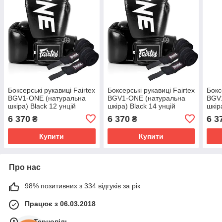
Боксерські рукавиці Fairtex
Боксерські рукавиці Fairtex
Бокс
BGV1-ONE (натуральна
BGV1-ONE (натуральна
BGV
шкіра) Black 12 унцій
шкіра) Black 14 унцій
шкір
(бинти в комплекті)
(бинти в комплекті)
(бин
6 370
6 370
6 3
₴
₴
Купити
Купити
Про нас
98% позитивних з 334 відгуків за рік
Працює з 06.03.2018
м. Тернопіль