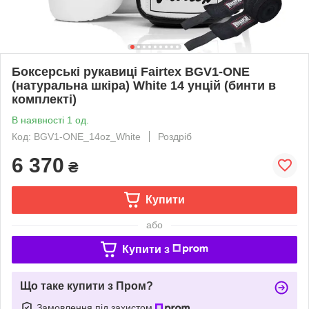
Боксерські рукавиці Fairtex BGV1-ONE
(натуральна шкіра) White 14 унцій (бинти в
комплекті)
В наявності 1 од.
Код: BGV1-ONE_14oz_White
Роздріб
6 370
₴
Купити
або
Купити з
Що таке купити з Пром?
Замовлення під захистом