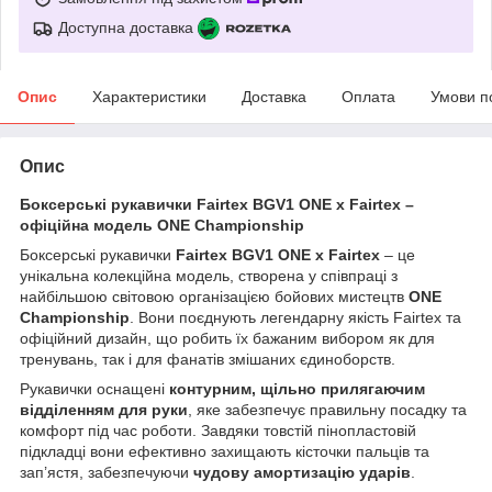
Доступна доставка
Опис
Характеристики
Доставка
Оплата
Умови п
Опис
Боксерські рукавички Fairtex BGV1 ONE x Fairtex –
офіційна модель ONE Championship
Боксерські рукавички
Fairtex BGV1 ONE x Fairtex
– це
унікальна колекційна модель, створена у співпраці з
найбільшою світовою організацією бойових мистецтв
ONE
Championship
. Вони поєднують легендарну якість Fairtex та
офіційний дизайн, що робить їх бажаним вибором як для
тренувань, так і для фанатів змішаних єдиноборств.
Рукавички оснащені
контурним, щільно прилягаючим
відділенням для руки
, яке забезпечує правильну посадку та
комфорт під час роботи. Завдяки товстій пінопластовій
підкладці вони ефективно захищають кісточки пальців та
зап’ястя, забезпечуючи
чудову амортизацію ударів
.