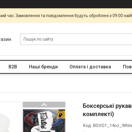
чий час. Замовлення та повідомлення будуть оброблені з 09:00 най
газин
B2B
Наші бренди
Оплата і доставка
Пов
Боксерські рукави
комплекті)
Код:
BGVG1_14oz_Whit