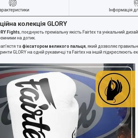
арактеристики
Інформація д
іційна колекція GLORY
RY Fights
, поєднують преміальну якість Fairtex та унікальний диза
иємними на дотик.
зап’ястя та
фіксатором великого пальця
, який дозволяє правильн
принти GLORY на одній рукавичці та Fairtex на іншій підкреслюють ек