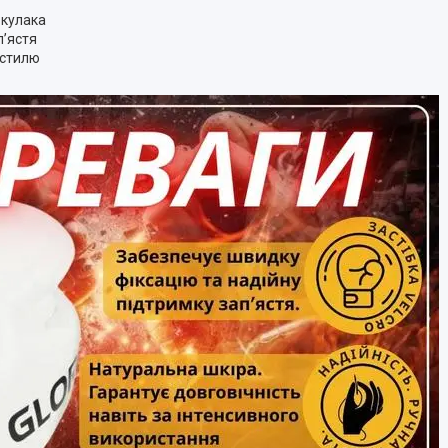
 кулака
п’ястя
 стилю