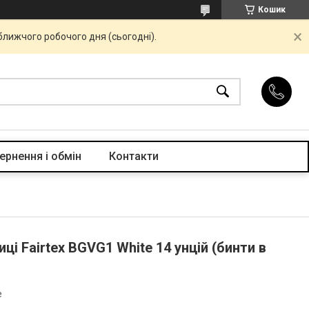
Кошик
ближчого робочого дня (сьогодні).
ернення і обмін
Контакти
ці Fairtex BGVG1 White 14 унцій (бинти в
e