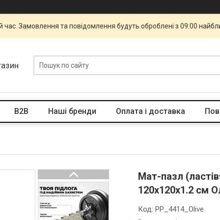
й час. Замовлення та повідомлення будуть оброблені з 09:00 найбли
газин
B2B
Наші бренди
Оплата і доставка
Пов
Мат-пазл (ластів
120x120x1.2 cм 
Код:
PP_4414_Olive