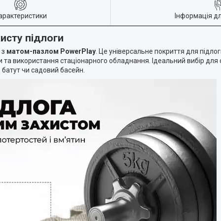
арактеристики
Інформація д
хисту підлоги
 з
матом-пазлом PowerPlay
. Це універсальне покриття для підло
 та використання стаціонарного обладнання. Ідеальний вибір для 
д батут чи садовий басейн.