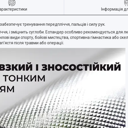
арактеристики
Інформація д
 забезпечує тренування передпліччя, пальців і силу рук.
іччя, і зміцнить суглоби. Еспандер особливо рекомендується для 
силові види спорту, бойові мистецтва, спортивна гімнастика або ске
ап'ястя після травми або операції.