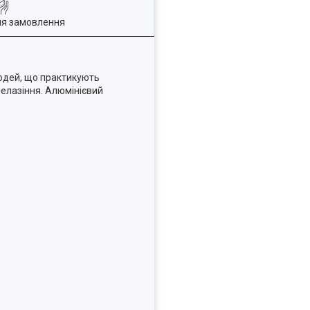
ля замовлення
людей, що практикують
лелазіння. Алюмінієвий