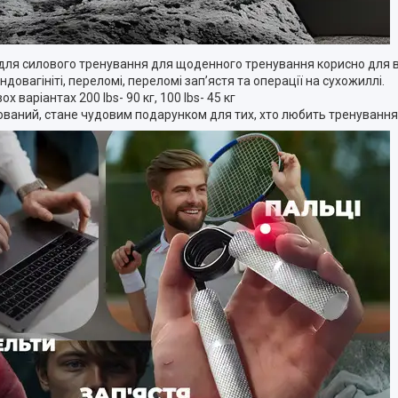
 для силового тренування для щоденного тренування корисно для 
ендовагініті, переломі, переломі зап’ястя та операції на сухожиллі.
 варіантах 200 lbs- 90 кг, 100 lbs- 45 кг
кований, стане чудовим подарунком для тих, хто любить тренування