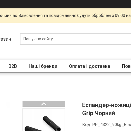
бочий час. Замовлення та повідомлення будуть оброблені з 09:00 н
газин
B2B
Наші бренди
Оплата і доставка
Пов
Еспандер-ножиці 
Grip Чорний
Код:
PP_4322_90kg_Bla