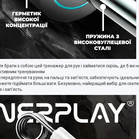
ете брати з собою цей тренажер для рук і займатися скрізь, де б ви 
дуктивним тренуванням.
передпліччя та руки, на пальці та зап'ястя, забезпечують ідеальни
ожете підіймати більші ваги. Безумовно, найкращий вибір для скелела
і зап’ясть.