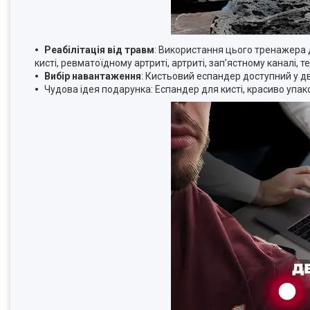
Реабілітація від травм
: Використання цього тренажера
кисті, ревматоїдному артриті, артриті, зап’ястному каналі, т
Вибір навантаження
: Кистьовий еспандер доступний у двох
Чудова ідея подарунка: Еспандер для кисті, красиво упа