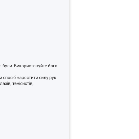
не були. Використовуйте його
й спосіб наростити силу рук
зів, тенісистів,