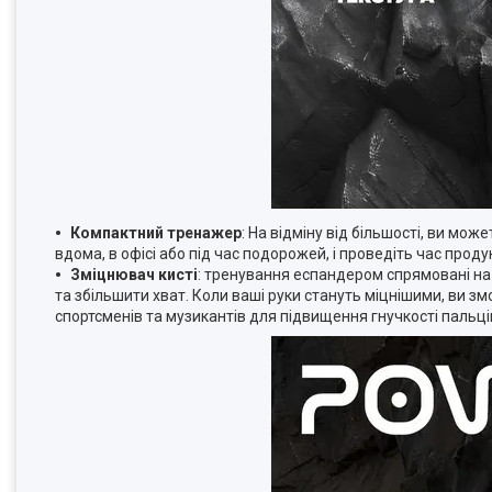
Компактний тренажер
: На відміну від більшості, ви мож
вдома, в офісі або під час подорожей, і проведіть час про
Зміцнювач кисті
: тренування еспандером спрямовані на 
та збільшити хват. Коли ваші руки стануть міцнішими, ви зм
спортсменів та музикантів для підвищення гнучкості пальців 