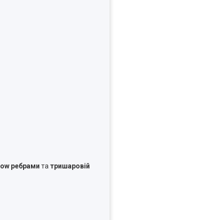
low ребрами
та
тришаровій