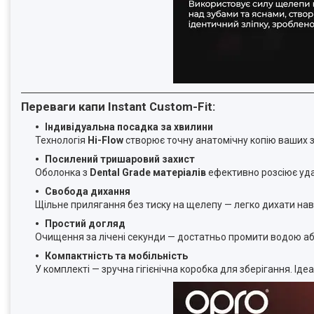
Переваги капи Instant Custom-Fit:
Індивідуальна посадка за хвилини
Технологія
Hi-Flow
створює точну анатомічну копію ваших зу
Посилений тришаровий захист
Оболонка з
Dental Grade матеріалів
ефективно розсіює уд
Свобода дихання
Щільне прилягання без тиску на щелепу — легко дихати наві
Простий догляд
Очищення за лічені секунди — достатньо промити водою а
Компактність та мобільність
У комплекті — зручна гігієнічна коробка для зберігання. Іде