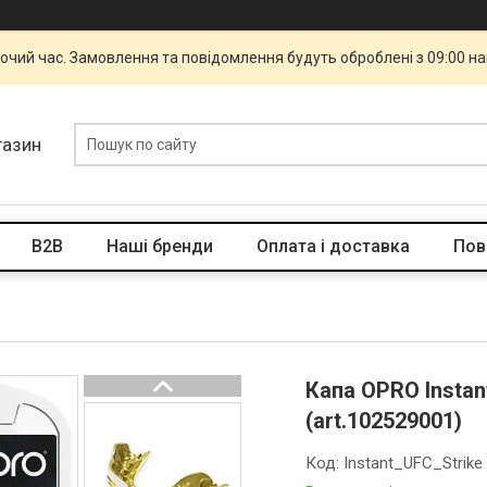
бочий час. Замовлення та повідомлення будуть оброблені з 09:00 н
газин
B2B
Наші бренди
Оплата і доставка
Пов
Капа OPRO Instant
(art.102529001)
Код:
Instant_UFC_Strike