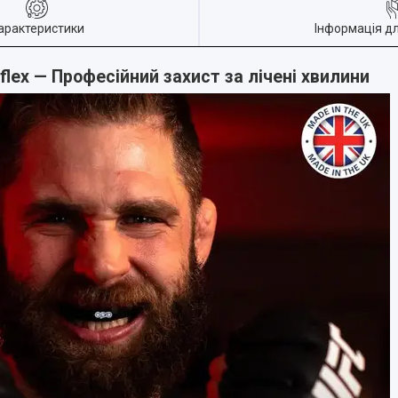
арактеристики
Інформація д
rflex — Професійний захист за лічені хвилини