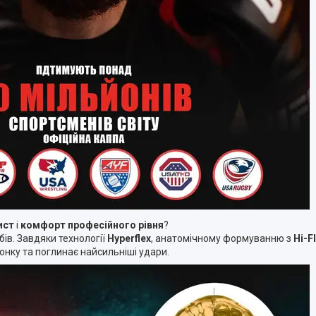
ист
і
комфорт професійного рівня
?
бів. Завдяки технології
Hyperflex
, анатомічному формуванню з
Hi-F
гонку та поглинає найсильніші удари.