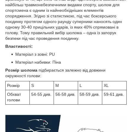
найбільш травмонебезпечними видами спорту, шолом для
спортсмена є одним із найнеобхідніших елементів
спорядження. Згідно зі статистикою, під час боксерського
поєдинку протягом одного раунду суперники наносять один
одному 30-40 прицільних ударів, із яких 40% спрямовані в
голову. Тому правильний вибір шолома – одна із запорук
безпеки під час проведення поєдинку.
Властивості:
Матеріал з зовні: PU
Матеріал набивки: Піна
Розмір шолома
підбирається залежно від довжини
окружності голови:
Розмір
S
M
L
XL
Обхват
54-55 див.
56-58 див.
58-59 див.
59-61 див.
голови