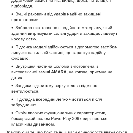
додатковий захист на ніс, вилиці, щоки, потилицю і
підборіддя.
Вушні раковини від ударів надійно захищені
протекторами.
Забрало виготовлено з надійного матеріалу, який
здатний витримувати сильні удари й захищає лицеву і
носову кістку.
Підгонка моделі здійснюється з допомогою застібки-
липучки на тильній частині, що гарантує надійну
фіксацію.
Внутрішня частина шолома виготовлена із
високоякісної замші
AMARA
, не ковзає, приємна на
дотик.
Завдяки відкритому верху голова відмінно
вентилюється.
Підкладка всередині
легко чиститьс
я після
забруднення.
Окрім високих функціональних характеристик,
боксерський шолом PowerPlay 3067 вирізняється
класичним
дизайном
.
Враховуючи те, що бокс та інші види єдиноборств вважаються