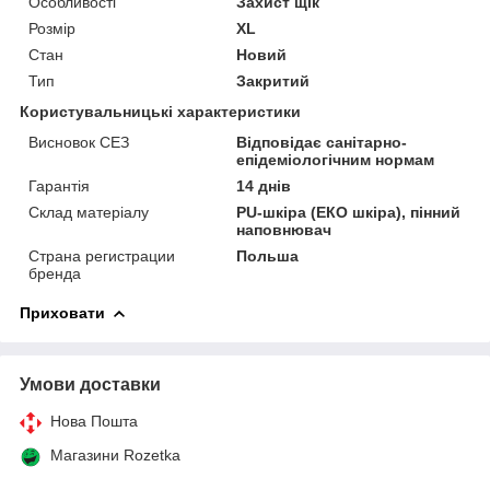
Особливості
Захист щік
Розмір
XL
Стан
Новий
Тип
Закритий
Користувальницькі характеристики
Висновок СЕЗ
Відповідає санітарно-
епідеміологічним нормам
Гарантія
14 днів
Склад матеріалу
PU-шкіра (ЕКО шкіра), пінний
наповнювач
Страна регистрации
Польша
бренда
Приховати
Умови доставки
Нова Пошта
Магазини Rozetka