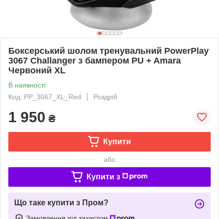
Боксерський шолом тренувальний PowerPlay
3067 Challanger з бампером PU + Amara
Червоний XL
В наявності
Код: PP_3067_XL_Red
Роздріб
1 950
₴
Купити
або
Купити з
Що таке купити з Пром?
Замовлення під захистом