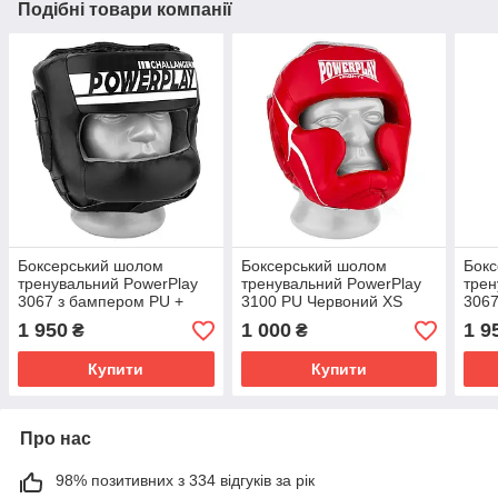
Подібні товари компанії
Боксерський шолом
Боксерський шолом
Бок
тренувальний PowerPlay
тренувальний PowerPlay
трен
3067 з бампером PU +
3100 PU Червоний XS
3067
Amara Чорний XL
бам
1 950
1 000
1 9
₴
₴
Черв
Купити
Купити
Про нас
98% позитивних з 334 відгуків за рік