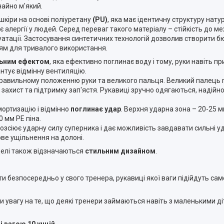
айно м'який.
шкіри на основі поліуретану
(PU)
, яка має ідентичну структуру натур
 алергії у людей. Серед переваг такого матеріалу – стійкість до 
плуатації. Застосування синтетичних технологій дозволив створити 
йцям для тривалого використання.
ьним ефектом
, яка ефективно поглинає воду і тому, руки навіть при
нтує відмінну вентиляцію.
равильному положенню руки та великого пальця. Великий палець 
 захист та підтримку зап'ястя. Рукавиці зручно одягаються, надійн
ортизацію і відмінно
поглинає удар
. Верхня ударна зона – 20-25 
0 мм PE піна.
розсіює ударну силу суперника і дає можливість завдавати сильні уд
ве ущільнення на долоні.
делі також відзначаються
стильним дизайном
.
и безпосередньо у свого тренера, рукавиці якої ваги підійдуть сам
ути увагу на те, що деякі тренери займаються навіть з маленькими д