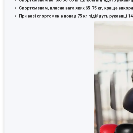
Спортсменам вагою 50-65 кг цілком підійдуть рукавиці
Спортсменам, власна вага яких 65-75 кг, краще викори
При вазі спортсменів понад 75 кг підійдуть рукавиці 14