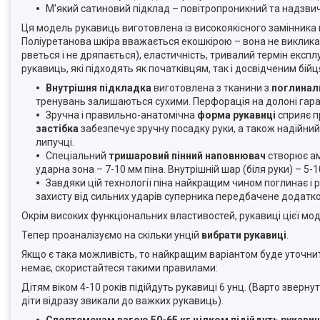
М'який сатиновий підклад – повітропроникний та надзвич
Ця модель рукавиць виготовлена із високоякісного замінника 
Поліуретанова шкіра вважається екошкірою – вона не викликає
рветься і не дряпається), еластичність, тривалий термін екс
рукавиць, які підходять як початківцям, так і досвідченим бі
Внутрішня підкладка
виготовлена з тканини з
поглинал
тренувань залишаються сухими. Перфорація на долоні гара
Зручна і правильно-анатомічна
форма рукавиці
сприяє п
застібка
забезпечує зручну посадку руки, а також надійний
липучці.
Спеціальний
тришаровий
пінний наповнювач
створює ам
ударна зона – 7-10 мм піна. Внутрішній шар (біля руки) – 5-1
Завдяки цій технології піна найкращим чином поглинає і 
захисту від сильних ударів суперника передбачене додатко
Окрім високих функціональних властивостей, рукавиці цієї мо
Тепер проаналізуємо на скільки унцій
вибрати рукавиці
.
Якщо є така можливість, то найкращим варіантом буде уточнит
немає, скористайтеся такими правилами:
Дітям віком 4-10 років підійдуть рукавиці 6 унц. (Варто зверн
діти відразу звикали до важких рукавиць).