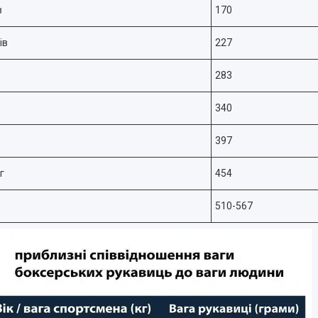
в
170
ів
227
283
340
397
г
454
510-567