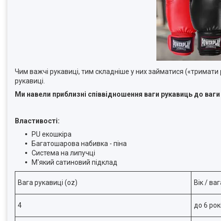
Чим важчі рукавиці, тим складніше у них займатися («тримати 
рукавиці.
Ми навели приблизні співвідношення ваги рукавиць до ваги
Властивості:
PU екошкіра
Багатошарова набивка - піна
Система на липучці
М'який сатиновий підклад
Вага рукавиці (oz)
Вік / ва
4
до 6 рок