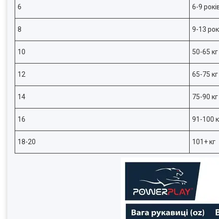
6
6-9 рокі
8
9-13 рок
10
50-65 кг
12
65-75 кг
14
75-90 кг
16
91-100 к
18-20
101+ кг