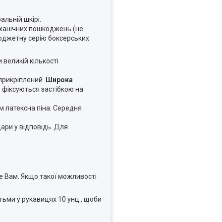
альній шкірі.
механічних пошкоджень (не
бюджетну серію боксерських
 великій кількості
прикріплений.
Широка
о фіксуються застібкою на
мм латексна піна. Середня
ари у відповідь. Для
е Вам. Якщо такої можливості
ітьми у рукавицях 10 унц., щоби