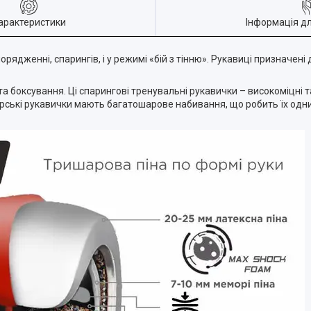
арактеристики
Інформація д
рядженні, спарингів, і у режимі «бій з тінню». Рукавиці призначені
а боксування. Ці спарингові тренувальні рукавички – високоміцні та
серські рукавички мають багатошарове набивання, що робить їх одн