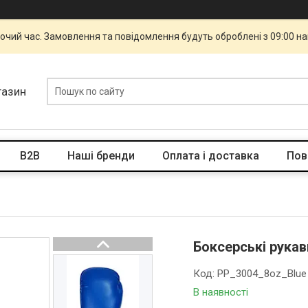
бочий час. Замовлення та повідомлення будуть оброблені з 09:00 н
газин
B2B
Наші бренди
Оплата і доставка
Пов
Боксерські рукави
Код:
PP_3004_8oz_Blue
В наявності