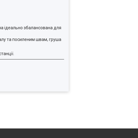
она ідеально збалансована для
іалу та посиленим швам, груша
танції.