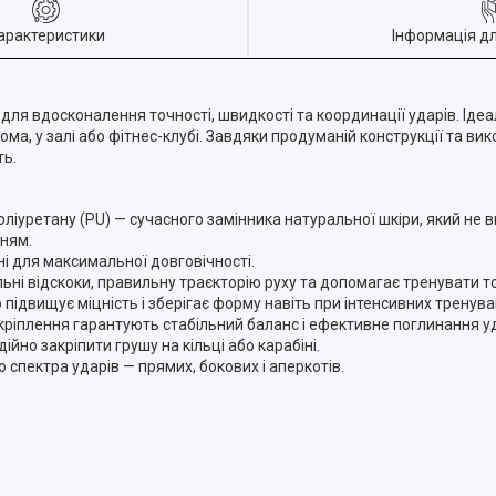
арактеристики
Інформація д
ля вдосконалення точності, швидкості та координації ударів. Ідеа
ома, у залі або фітнес-клубі. Завдяки продуманій конструкції та ви
ть.
ліуретану (PU) — сучасного замінника натуральної шкіри, який не ви
нням.
ні для максимальної довговічності.
ні відскоки, правильну траєкторію руху та допомагає тренувати то
ідвищує міцність і зберігає форму навіть при інтенсивних тренува
ріплення гарантують стабільний баланс і ефективне поглинання у
йно закріпити грушу на кільці або карабіні.
спектра ударів — прямих, бокових і аперкотів.