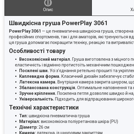
Опис
Х
Швидкісна груша PowerPlay 3061
PowerPlay 3061
— це пневматична швидкісна груша, створена д
професійних спортсменів, так і для аматорів, які тренуються вд
ця груша допомагає покращити техніку, реакцію та витриваліс
Особливості товару
Високоякісний матеріал.
Груша виготовлена з міцного по
еластичність і відмінно протистоїть механічним пошкодже
Посилені шви.
Усі з’єднання ретельно прошиті та укріпле
Каплевидна форма.
Класичний дизайн забезпечує стабіль
Латексна камера.
Внутрішня камера закрита шнуром, що п
Збалансована конструкція.
Оптимальне наповнення та к
Зручне кріплення.
Посилена петля дозволяє швидко й наді
Універсальність.
Підходить для відпрацювання широкого 
Технічні характеристики
Тип:
швидкісна пневматична груша
Матеріал:
високоякісна поліуретанова шкіра (PU)
Діаметр:
26 см
Камера:
латексна, із шнуровим закриттям