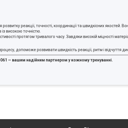
 розвитку реакції, точності, координації та швидкісних якостей. В
в із високою точністю.
астивості протягом тривалого часу. Завдяки високій міцності матер
цесу, допоможе розвивати швидкість реакції, ритм і відчуття дис
 3061 — вашим надійним партнером у кожному тренуванні.