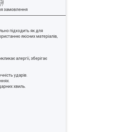
ля замовлення
льно підходить як для
користанню якісних матеріалів,
кликає алергії, зберігає
чність ударів.
ннях.
дарних хвиль.