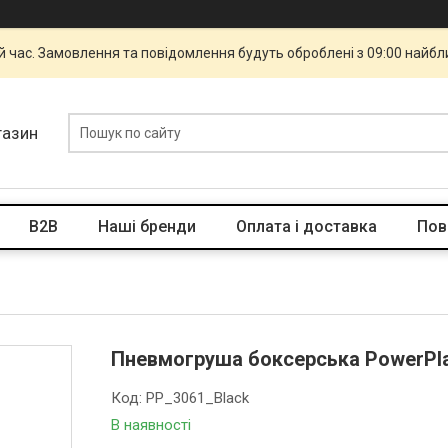
й час. Замовлення та повідомлення будуть оброблені з 09:00 найбли
газин
B2B
Наші бренди
Оплата і доставка
Пов
Пневмогруша боксерська PowerPlay
Код:
PP_3061_Black
В наявності