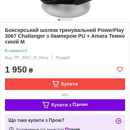
Боксерський шолом тренувальний PowerPlay
3067 Challanger з бампером PU + Amara Темно
синій M
В наявності
Код: PP_3067_M_Navy
Роздріб
1 950
₴
Купити
або
Купити з
Що таке купити з Пром?
Замовлення під захистом