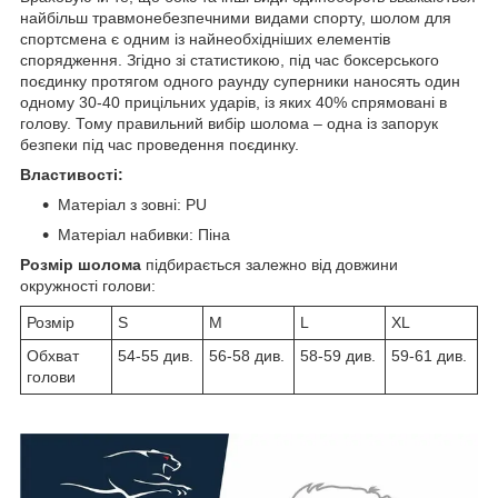
найбільш травмонебезпечними видами спорту, шолом для
спортсмена є одним із найнеобхідніших елементів
спорядження. Згідно зі статистикою, під час боксерського
поєдинку протягом одного раунду суперники наносять один
одному 30-40 прицільних ударів, із яких 40% спрямовані в
голову. Тому правильний вибір шолома – одна із запорук
безпеки під час проведення поєдинку.
Властивості:
Матеріал з зовні: PU
Матеріал набивки: Піна
Розмір шолома
підбирається залежно від довжини
окружності голови:
Розмір
S
M
L
XL
Обхват
54-55 див.
56-58 див.
58-59 див.
59-61 див.
голови