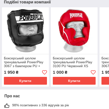
Подібні товари компанії
Боксерський шолом
Боксерський шолом
Бок
тренувальний PowerPlay
тренувальний PowerPlay
трен
3067 з бампером PU +
3100 PU Червоний XS
3067
Amara Чорний XL
бам
1 950
1 000
1 9
₴
₴
Черв
Купити
Купити
Про нас
98% позитивних з 336 відгуків за рік