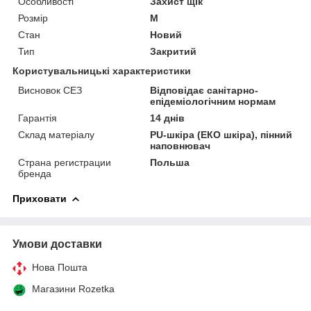
Особливості
Захист щік
Розмір
M
Стан
Новий
Тип
Закритий
Користувальницькі характеристики
Висновок СЕЗ
Відповідає санітарно-
епідеміологічним нормам
Гарантія
14 днів
Склад матеріалу
PU-шкіра (ЕКО шкіра), пінний
наповнювач
Страна регистрации
Польша
бренда
Приховати
Умови доставки
Нова Пошта
Магазини Rozetka