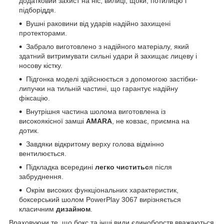
додатковий захист на ніс, вилиці, щоки, потилицю і
підборіддя.
Вушні раковини від ударів надійно захищені
протекторами.
Забрало виготовлено з надійного матеріалу, який
здатний витримувати сильні удари й захищає лицеву і
носову кістку.
Підгонка моделі здійснюється з допомогою застібки-
липучки на тильній частині, що гарантує надійну
фіксацію.
Внутрішня частина шолома виготовлена із
високоякісної замші
AMARA
, не ковзає, приємна на
дотик.
Завдяки відкритому верху голова відмінно
вентилюється.
Підкладка всередині
легко чиститьс
я після
забруднення.
Окрім високих функціональних характеристик,
боксерський шолом PowerPlay 3067 вирізняється
класичним
дизайном
.
Враховуючи те, що бокс та інші види єдиноборств вважаються