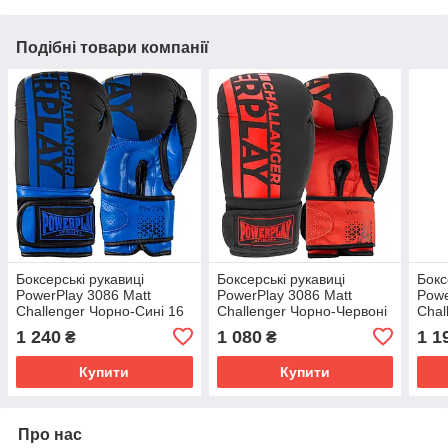
Подібні товари компанії
Боксерські рукавиці
Боксерські рукавиці
Бокс
PowerPlay 3086 Matt
PowerPlay 3086 Matt
Powe
Challenger Чорно-Сині 16
Challenger Чорно-Червоні
Chal
унцій
14 унцій
унці
1 240
1 080
1 1
₴
₴
Купити
Купити
Про нас