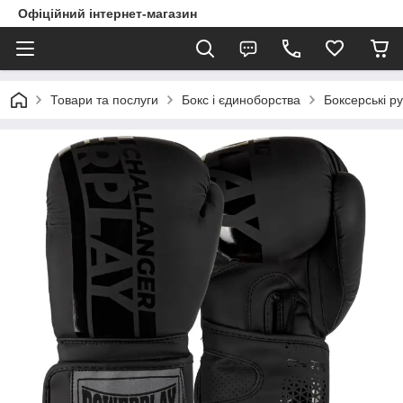
Офіційний інтернет-магазин
Товари та послуги
Бокс і єдиноборства
Боксерські ру