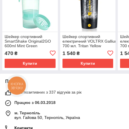
Шейкер спортивний
Шейкер спортивний
Шей
SmartShake Original2GO
електричний VOLTRX Gallium
елек
600ml Mint Green
700 мл. Tritan Yellow
700 
470
1 540
1 5
₴
₴
Купити
Купити
Про нас
КНОПКА
ЗВ'ЯЗКУ
98% позитивних з 337 відгуків за рік
Працює з 06.03.2018
м. Тернопіль
вул. Гайова 50, Тернопіль, Україна
Контакти