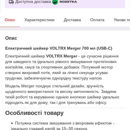
Доступна доставка
Опис
Характеристики
Доставка
Оплата
Умови п
Опис
Електричний шейкер VOLTRX Merger 700 мл (USB-C)
Електричний шейкер
VOLTRX Merger
- це сучасне рішення
для швидкого та ідеально рівного змішування протеїнових
коктейлів, смузі та спортивних добавок. Потужний мотор
створює вихровий потік, який за лічені секунди усуває
грудочки, забезпечуючи однорідну текстуру напою.
Модель Merger поєднує стильний дизайн, зручність
щоденного використання та високу автономність. Завдяки
тихій роботі та керуванню однією кнопкою шейкер ідеально
підходить як для дому, так і для тренувань або офісу.
Особливості товару
Потужна система змішування з вихровим ефектом -
ідеально гладкий напій за 15–30 секунд