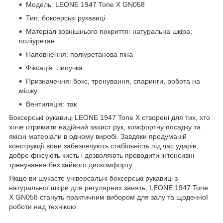
Модель: LEONE 1947 Tone X GN058
Тип: боксерські рукавиці
Матеріал зовнішнього покриття: натуральна шкіра,
поліуретан
Наповнення: поліуретанова піна
Фіксація: липучка
Призначення: бокс, тренування, спаринги, робота на
мішку
Вентиляція: так
Боксерські рукавиці LEONE 1947 Tone X створені для тих, хто
хоче отримати надійний захист рук, комфортну посадку та
якісні матеріали в одному виробі. Завдяки продуманій
конструкції вони забезпечують стабільність під час ударів,
добре фіксують кисть і дозволяють проводити інтенсивні
тренування без зайвого дискомфорту.
Якщо ви шукаєте універсальні боксерські рукавиці з
натуральної шкіри для регулярних занять, LEONE 1947 Tone
X GN058 стануть практичним вибором для залу та щоденної
роботи над технікою.