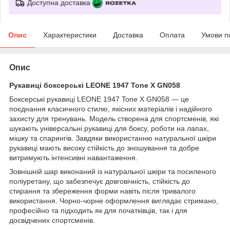
Доступна доставка
Опис
Характеристики
Доставка
Оплата
Умови п
Опис
Рукавиці боксерські LEONE 1947 Tone X GN058
Боксерські рукавиці LEONE 1947 Tone X GN058 — це
поєднання класичного стилю, якісних матеріалів і надійного
захисту для тренувань. Модель створена для спортсменів, які
шукають універсальні рукавиці для боксу, роботи на лапах,
мішку та спарингів. Завдяки використанню натуральної шкіри
рукавиці мають високу стійкість до зношування та добре
витримують інтенсивні навантаження.
Зовнішній шар виконаний із натуральної шкіри та посиленого
поліуретану, що забезпечує довговічність, стійкість до
стирання та збереження форми навіть після тривалого
використання. Чорно-чорне оформлення виглядає стримано,
професійно та підходить як для початківців, так і для
досвідчених спортсменів.