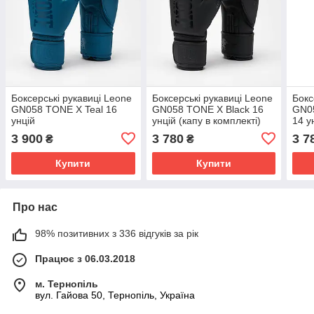
Боксерські рукавиці Leone
Боксерські рукавиці Leone
Бокс
GN058 TONE X Teal 16
GN058 TONE X Black 16
GN05
унцій
унцій (капу в комплекті)
14 у
3 900
3 780
3 7
₴
₴
Купити
Купити
Про нас
98% позитивних з 336 відгуків за рік
Працює з 06.03.2018
м. Тернопіль
вул. Гайова 50, Тернопіль, Україна