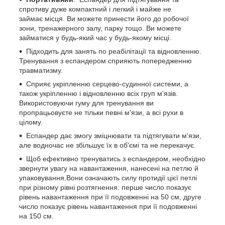
спротиву дуже компактний і легкий і майже не
займає місця. Ви можете принести його до робочої
зони, тренажерного залу, парку тощо. Ви можете
займатися у будь-який час у будь-якому місці.
Підходить для занять по реабілітації та відновленню.
Тренування з еспандером сприяють попередженню
травматизму.
Сприяє укріпленню серцево-судинної системи, а
також укріпленню і відновленню всіх груп м'язів.
Використовуючи гуму для тренування ви
пропрацьовуєте не тільки певні м'язи, а всі рухи в
цілому.
Еспандер дає змогу зміцнювати та підтягувати м'язи,
але водночас не збільшує їх в об'ємі та не перекачує.
Щоб ефективно тренуватись з еспандером, необхідно
звернути увагу на навантаження, нанесені на петлю й
упаковування.Вони означають силу протидії цієї петлі
при різному рівні розтягнення: перше число показує
рівень навантаження при її подовженні на 50 см, друге
число показує рівень навантаження при її подовженні
на 150 см.