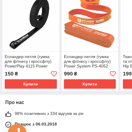
Еспандер-петля (гумка
Еспандер-петля (гумка
Ткан
для фітнесу і кроссфіту)
для фітнесу і кроссфіту)
та с
PowerPlay 4115 Power
Power System PS-4052
Hip 
Band Чорна (2-7kg)
CrossFit Level 2 Orange
(d_8
150
990
199
₴
₴
(опір 10-35 кг)
Купити
Купити
Про нас
98% позитивних з 334 відгуків за рік
Працює з 06.03.2018