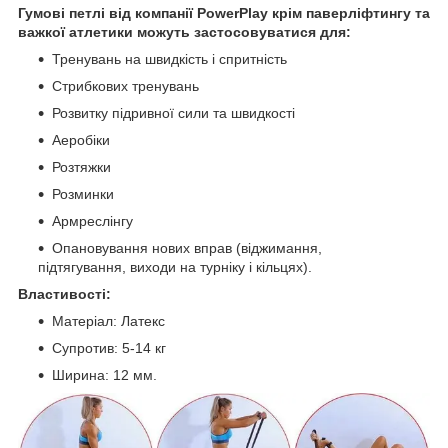
Гумові петлі від компанії PowerPlay крім паверліфтингу та
важкої атлетики можуть застосовуватися для:
Тренувань на швидкість і спритність
Стрибкових тренувань
Розвитку підривної сили та швидкості
Аеробіки
Розтяжки
Розминки
Армреслінгу
Опановування нових вправ (віджимання,
підтягування, виходи на турніку і кільцях).
Властивості:
Матеріал: Латекс
Супротив: 5-14 кг
Ширина: 12 мм.