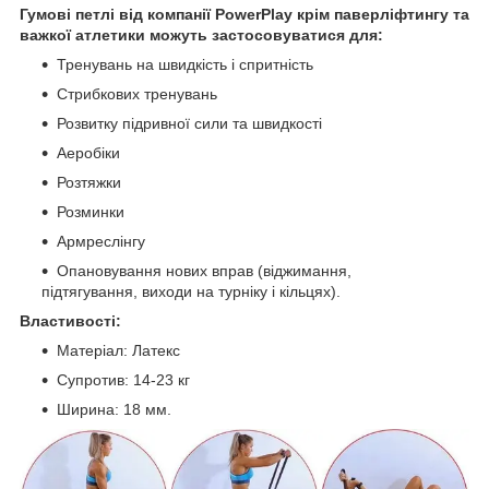
Гумові петлі від компанії PowerPlay крім паверліфтингу та
важкої атлетики можуть застосовуватися для:
Тренувань на швидкість і спритність
Стрибкових тренувань
Розвитку підривної сили та швидкості
Аеробіки
Розтяжки
Розминки
Армреслінгу
Опановування нових вправ (віджимання,
підтягування, виходи на турніку і кільцях).
Властивості:
Матеріал: Латекс
Супротив: 14-23 кг
Ширина: 18 мм.