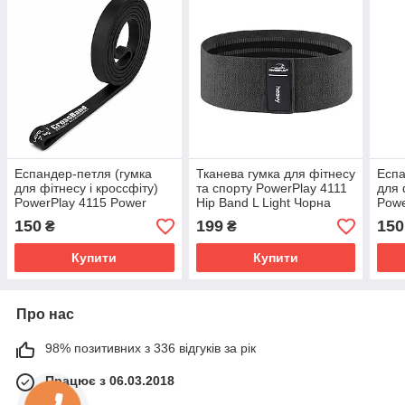
Еспандер-петля (гумка
Тканева гумка для фітнесу
Еспа
для фітнесу і кроссфіту)
та спорту PowerPlay 4111
для 
PowerPlay 4115 Power
Hip Band L Light Чорна
Powe
Band Чорна (2-7kg)
(d_84cm)
Colo
150
199
150
₴
₴
Купити
Купити
Про нас
98% позитивних з 336 відгуків за рік
Працює з 06.03.2018