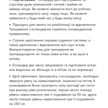
спротиву дуже компактний і легкий і майже не
займає місця. Ви можете принести його до робочої
зони, тренажерного залу, парку тощо. Ви можете
займатися у будь-який час у будь-якому місці.
Підходить для занять по реабілітації та відновленню.
Тренування з еспандером сприяють попередженню
травматизму.
Сприяє укріпленню серцево-судинної системи, а
також укріпленню і відновленню всіх груп м'язів.
Використовуючи гуму для тренування ви
пропрацьовуєте не тільки певні м'язи, а всі рухи в
цілому.
Еспандер дає змогу зміцнювати та підтягувати м'язи,
але водночас не збільшує їх в об'ємі та не перекачує.
Щоб ефективно тренуватись з еспандером, необхідно
звернути увагу на навантаження, нанесені на петлю й
упаковування.Вони означають силу протидії цієї петлі
при різному рівні розтягнення: перше число показує
рівень навантаження при її подовженні на 50 см, друге
число показує рівень навантаження при її подовженні
на 150 см.