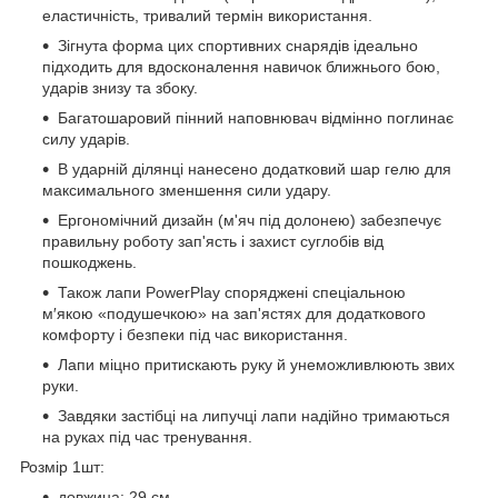
еластичність, тривалий термін використання.
Зігнута форма цих спортивних снарядів ідеально
підходить для вдосконалення навичок ближнього бою,
ударів знизу та збоку.
Багатошаровий пінний наповнювач відмінно поглинає
силу ударів.
В ударній ділянці нанесено додатковий шар гелю для
максимального зменшення сили удару.
Ергономічний дизайн (м'яч під долонею) забезпечує
правильну роботу зап'ясть і захист суглобів від
пошкоджень.
Також лапи PowerPlay споряджені спеціальною
м′якою «подушечкою» на зап'ястях для додаткового
комфорту і безпеки під час використання.
Лапи міцно притискають руку й унеможливлюють звих
руки.
Завдяки застібці на липучці лапи надійно тримаються
на руках під час тренування.
Розмір 1шт:
довжина: 29 см