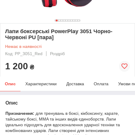
Лапи боксерські PowerPlay 3051 Чорно-
Червоні PU [пара]
Немає в наявності
Код: PP_3051_Red
Роздріб
1 200
₴
Опис
Характеристики
Доставка
Оплата
Умови п
Опис
Призначення:
для тренувань в боксі, кікбоксингу, карате,
тайському боксі, MMA та інших видів єдиноборств. Лапи
ідеально підходять для вдосконалення ударної техніки та
комбінованих ударів. Лапи створені для інтенсивних