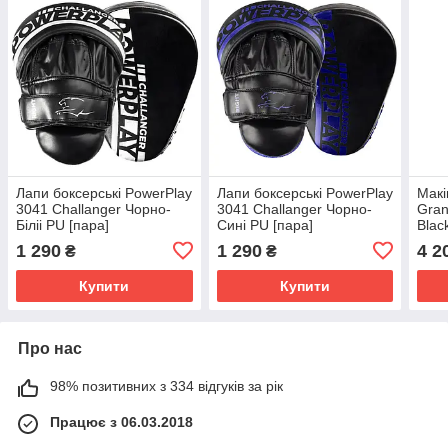
Лапи боксерські PowerPlay
Лапи боксерські PowerPlay
Макі
3041 Challanger Чорно-
3041 Challanger Чорно-
Gran
Біліі PU [пара]
Сині PU [пара]
Blac
1 290
1 290
4 2
₴
₴
Купити
Купити
Про нас
98% позитивних з 334 відгуків за рік
Працює з 06.03.2018