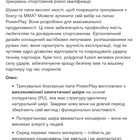
тренувань спортсменів різної кваліфікації.
Шукаєте лапи високої якості, щоб покращити тренування з
боксу та MMA? Можете зупинити свій вибір на лапах
PowerPlay. Вони розроблені для максимальної
продуктивності. Ці лапи забезпечують професійну якість
любителям та досвідченим спортсменам. Ергономічний
дизайн оснащений застібками-липучками, розташованими на
ручках лап, вони гарантують зручність експлуатації, тоді як
чутливе ядро дозволяє відточувати та покращувати ударну
техніку партнера. Крім того, polygonal fusion виливок розсіює
силу ударів, забезпечуючи кращу безпеку вам та вашому
партнеру під час спарингів.
Опис:
Тренувальні боксерські лапи PowerPlay виготовлені з
високоякісної синтетичної шкіри
на основі
поліуретану (PU), яка має структуру ідентичну
натуральній шкірі. Завдяки чому вони на довгий період
зберігають свій вигляд і функціональні властивості.
Поліуретанова шкіра вважається екошкірою – вона не
викликає алергії у людей.
Серед переваг такого матеріалу – стійкість до
механічних пошкоджень (не рветься і не дряпається),