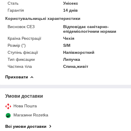
Стать
Унісекс
Гарантія
14 днів
Користувальницькі характеристики
Висновок СЕЗ
Відповідає санітарно-
епідеміологічним нормам
Країна Реєстрації
Чехія
Розмір (")
S/M
Ступінь фіксації
Напівжорсткий
Тип фиксации
Липучка
Частина тіла
Спина,живіт
Приховати
Умови доставки
Нова Пошта
Магазини Rozetka
Всі умови доставки