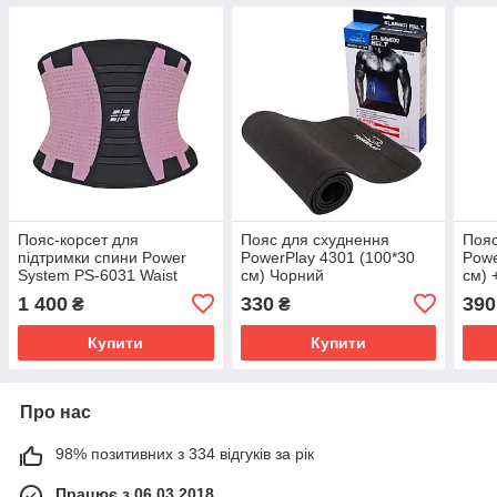
Пояс-корсет для
Пояс для схуднення
Пояс
підтримки спини Power
PowerPlay 4301 (100*30
Powe
System PS-6031 Waist
см) Чорний
см) 
Shaper Pink S/M
сма
1 400
330
390
₴
₴
Купити
Купити
Про нас
98% позитивних з 334 відгуків за рік
Працює з 06.03.2018