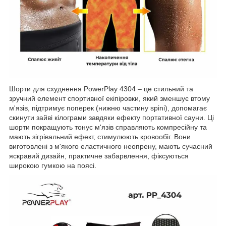
Шорти для схуднення PowerPlay 4304 – це стильний та
зручний елемент спортивної екіпіровки, який зменшує втому
м'язів, підтримує поперек (нижню частину spini), допомагає
скинути зайві кілограми завдяки ефекту портативної сауни. Ці
шорти покращують тонус м'язів справляють компресійну та
мають зігрівальний ефект, стимулюють кровообіг. Вони
виготовлені з м'якого еластичного неопрену, мають сучасний
яскравий дизайн, практичне забарвлення, фіксуються
широкою гумкою на поясі.