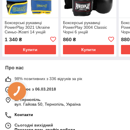
Боксерські рукавиці
Боксерські рукавиці
Бокс
PowerPlay 3021 Ukraine
PowerPlay 3004 Classic
Powe
Синьо-Жовті 14 унцій
Чорні 6 унцій
Чорн
1 340
860
880
₴
₴
Купити
Купити
Про нас
98% позитивних з 336 відгуків за рік
Працює з 06.03.2018
м. Тернопіль
вул. Гайова 50, Тернопіль, Україна
Контакти
Сьогодні вихідний
Показати весь графік роботи