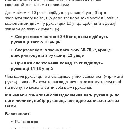
скористайтеся такими правилами:
Дітям віком 4-10 років підійдуть рукавиці 6 унц. (Варто
звернути увагу на те, що деякі тренери займаються навіть з
маленькими дітьми у рукавицях 10 унц., щоби діти відразу
звикали до важких рукавиць).
Спортсменам вагою 50-65 кг цілком підійдуть
рукавиці вагою 10 унцій
Спортсменам, власна вага яких 65-75 кг, краще
використовувати рукавиці 12 унцій
При вазі спортсменів понад 75 кг підійдуть
рукавиці 14-16 унцій
Чим важчі рукавиці, тим складніше у них займатися («тримати
руки»). І якщо Ви хочете викладатися на кожному тренуванні
на повну, то можете взяти собі важчі рукавиці.
Ми навели приблизні співвідношення ваги рукавиць до
ваги людини, вибір рукавиць все одно залишається за
Вами.
Властивості:
PU екошкіра