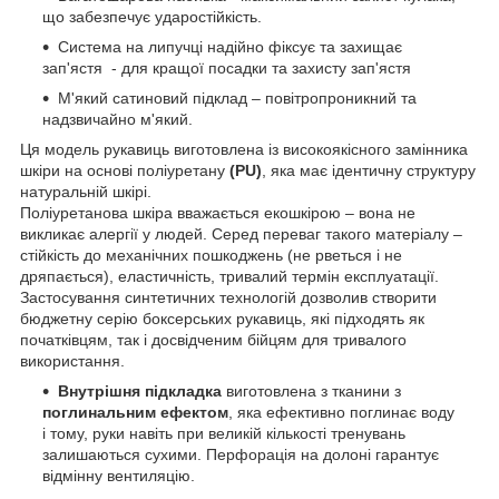
що забезпечує ударостійкість.
Система на липучці надійно фіксує та захищає
зап'ястя - для кращої посадки та захисту зап'ястя
М'який сатиновий підклад – повітропроникний та
надзвичайно м'який.
Ця модель рукавиць виготовлена із високоякісного замінника
шкіри на основі поліуретану
(PU)
, яка має ідентичну структуру
натуральній шкірі.
Поліуретанова шкіра вважається екошкірою – вона не
викликає алергії у людей. Серед переваг такого матеріалу –
стійкість до механічних пошкоджень (не рветься і не
дряпається), еластичність, тривалий термін експлуатації.
Застосування синтетичних технологій дозволив створити
бюджетну серію боксерських рукавиць, які підходять як
початківцям, так і досвідченим бійцям для тривалого
використання.
Внутрішня підкладка
виготовлена з тканини з
поглинальним ефектом
, яка ефективно поглинає воду
і тому, руки навіть при великій кількості тренувань
залишаються сухими. Перфорація на долоні гарантує
відмінну вентиляцію.