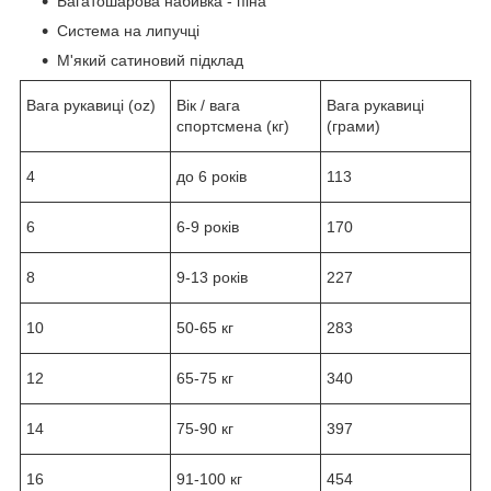
Багатошарова набивка - піна
Система на липучці
М'який сатиновий підклад
Вага рукавиці (oz)
Вік / вага
Вага рукавиці
спортсмена (кг)
(грами)
4
до 6 років
113
6
6-9 років
170
8
9-13 років
227
10
50-65 кг
283
12
65-75 кг
340
14
75-90 кг
397
16
91-100 кг
454