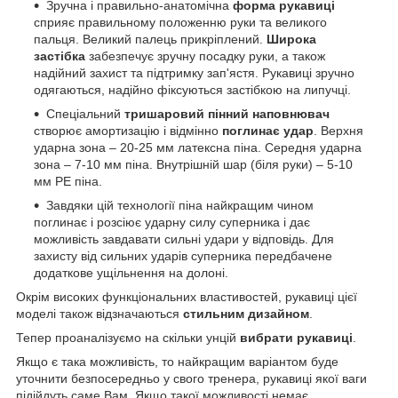
Зручна і правильно-анатомічна
форма рукавиці
сприяє правильному положенню руки та великого
пальця. Великий палець прикріплений.
Широка
застібка
забезпечує зручну посадку руки, а також
надійний захист та підтримку зап'ястя. Рукавиці зручно
одягаються, надійно фіксуються застібкою на липучці.
Спеціальний
тришаровий
пінний наповнювач
створює амортизацію і відмінно
поглинає удар
. Верхня
ударна зона – 20-25 мм латексна піна. Середня ударна
зона – 7-10 мм піна. Внутрішній шар (біля руки) – 5-10
мм PE піна.
Завдяки цій технології піна найкращим чином
поглинає і розсіює ударну силу суперника і дає
можливість завдавати сильні удари у відповідь. Для
захисту від сильних ударів суперника передбачене
додаткове ущільнення на долоні.
Окрім високих функціональних властивостей, рукавиці цієї
моделі також відзначаються
стильним дизайном
.
Тепер проаналізуємо на скільки унцій
вибрати рукавиці
.
Якщо є така можливість, то найкращим варіантом буде
уточнити безпосередньо у свого тренера, рукавиці якої ваги
підійдуть саме Вам. Якщо такої можливості немає,