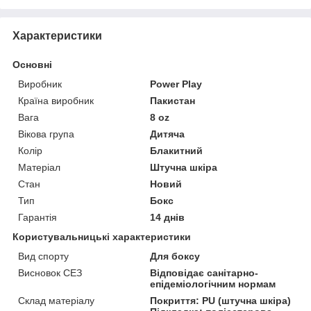
Характеристики
Основні
Виробник
Power Play
Країна виробник
Пакистан
Вага
8 oz
Вікова група
Дитяча
Колір
Блакитний
Матеріал
Штучна шкіра
Стан
Новий
Тип
Бокс
Гарантія
14 днів
Користувальницькі характеристики
Вид спорту
Для боксу
Висновок СЕЗ
Відповідає санітарно-
епідеміологічним нормам
Склад матеріалу
Покриття: PU (штучна шкіра)