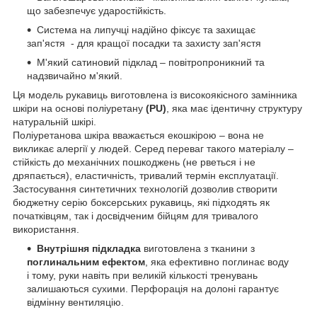
що забезпечує ударостійкість.
Система на липучці надійно фіксує та захищає
зап'ястя - для кращої посадки та захисту зап'ястя
М'який сатиновий підклад – повітропроникний та
надзвичайно м'який.
Ця модель рукавиць виготовлена із високоякісного замінника
шкіри на основі поліуретану
(PU)
, яка має ідентичну структуру
натуральній шкірі.
Поліуретанова шкіра вважається екошкірою – вона не
викликає алергії у людей. Серед переваг такого матеріалу –
стійкість до механічних пошкоджень (не рветься і не
дряпається), еластичність, тривалий термін експлуатації.
Застосування синтетичних технологій дозволив створити
бюджетну серію боксерських рукавиць, які підходять як
початківцям, так і досвідченим бійцям для тривалого
використання.
Внутрішня підкладка
виготовлена з тканини з
поглинальним ефектом
, яка ефективно поглинає воду
і тому, руки навіть при великій кількості тренувань
залишаються сухими. Перфорація на долоні гарантує
відмінну вентиляцію.