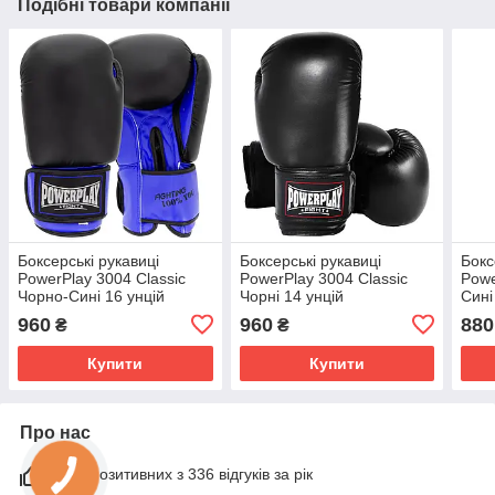
Подібні товари компанії
Боксерські рукавиці
Боксерські рукавиці
Бокс
PowerPlay 3004 Classic
PowerPlay 3004 Classic
Powe
Чорно-Сині 16 унцій
Чорні 14 унцій
Сині
960
960
880
₴
₴
Купити
Купити
Про нас
98% позитивних з 336 відгуків за рік