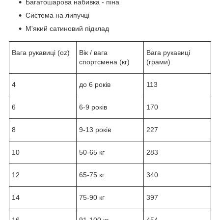
Багатошарова набивка - піна
Система на липучці
М'який сатиновий підклад
Вага рукавиці (oz)
Вік / вага
Вага рукавиці
спортсмена (кг)
(грами)
4
до 6 років
113
6
6-9 років
170
8
9-13 років
227
10
50-65 кг
283
12
65-75 кг
340
14
75-90 кг
397
16
91-100 кг
454