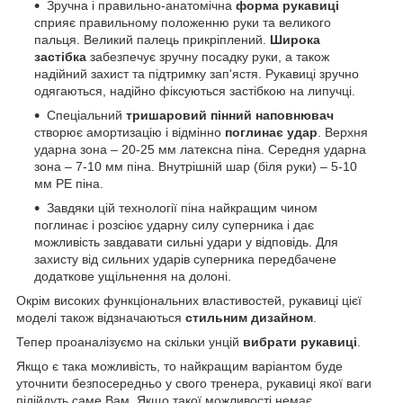
Зручна і правильно-анатомічна
форма рукавиці
сприяє правильному положенню руки та великого
пальця. Великий палець прикріплений.
Широка
застібка
забезпечує зручну посадку руки, а також
надійний захист та підтримку зап'ястя. Рукавиці зручно
одягаються, надійно фіксуються застібкою на липучці.
Спеціальний
тришаровий
пінний наповнювач
створює амортизацію і відмінно
поглинає удар
. Верхня
ударна зона – 20-25 мм латексна піна. Середня ударна
зона – 7-10 мм піна. Внутрішній шар (біля руки) – 5-10
мм PE піна.
Завдяки цій технології піна найкращим чином
поглинає і розсіює ударну силу суперника і дає
можливість завдавати сильні удари у відповідь. Для
захисту від сильних ударів суперника передбачене
додаткове ущільнення на долоні.
Окрім високих функціональних властивостей, рукавиці цієї
моделі також відзначаються
стильним дизайном
.
Тепер проаналізуємо на скільки унцій
вибрати рукавиці
.
Якщо є така можливість, то найкращим варіантом буде
уточнити безпосередньо у свого тренера, рукавиці якої ваги
підійдуть саме Вам. Якщо такої можливості немає,