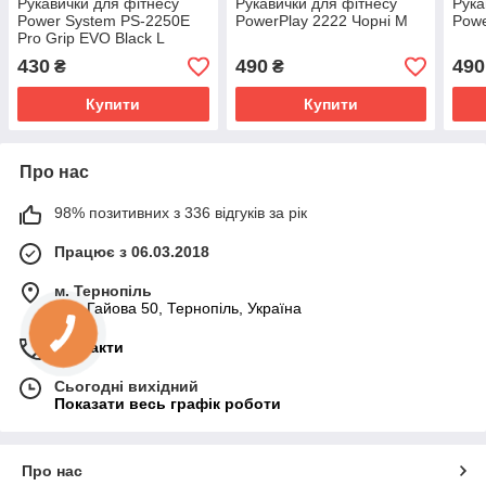
Рукавички для фітнесу
Рукавички для фітнесу
Рука
Power System PS-2250E
PowerPlay 2222 Чорні M
Powe
Pro Grip EVO Black L
430
490
490
₴
₴
Купити
Купити
Про нас
98% позитивних з 336 відгуків за рік
Працює з 06.03.2018
м. Тернопіль
вул. Гайова 50, Тернопіль, Україна
Контакти
Сьогодні вихідний
Показати весь графік роботи
Про нас