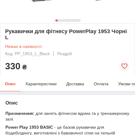
Рукавички для фітнесу PowerPlay 1953 Чорні
L
Немає в наявності
Код: PP_1953_L_Black
Роздріб
330
₴
Опис
Характеристики
Доставка
Оплата
Умови п
Опис
Призначення:
для занять фітнесом вдома та у тренажерному
залі.
Power Play 1953 BASIC
- це базові рукавички для
бодибілдингу, виготовлені з бавовняної сітки на тильній