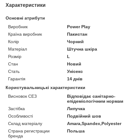
Характеристики
Основні атрибути
Виробник
Power Play
Країна виробник
Пакистан
Колір
Чорний
Матеріал
Штучна шкіра
Розмір
L
Стан
Новий
Стать
Унісекс
Гарантія
14 днів
Користувальницькі характеристики
Висновок СЕЗ
Відповідає санітарно-
епідеміологічним нормам
Застібка
Липучка
Особливості
Подвійний шов
Склад матеріалу
Amara,Spandex,Polyester
Страна регистрации
Польша
бренда