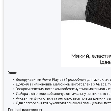
Опис:
Велорукавички PowerPlay 5284 розроблені для жінок, які 
Долоня з силіконовим малюнком виготовлена з Амара, тил
Завдяки гелевим вставкам забезпечується максимальне 
Лайкра з сіточкою забезпечує оптимальну вентиляцію та
Рукавички фіксуються та регулюються по всій довжині за
Для легкого зняття рукавички оснащені пальцевими пет
Технічні властивості