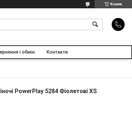
Кошик
ернення і обмін
Контакти
ночі PowerPlay 5284 Фіолетові XS