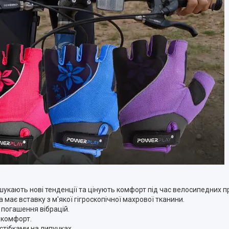
шукають нові тенденції та цінують комфорт під час велосипедних п
має вставку з м'якої гігроскопічної махрової тканини.
погашення вібрацій.
 комфорт.
стібками на липучках.