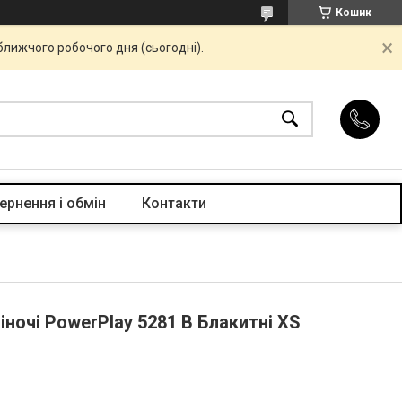
Кошик
ближчого робочого дня (сьогодні).
ернення і обмін
Контакти
ночі PowerPlay 5281 B Блакитні XS