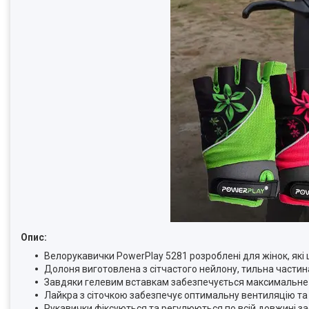
Опис:
Велорукавички PowerPlay 5281 розроблені для жінок, які 
Долоня виготовлена з сітчастого нейлону, тильна частина 
Завдяки гелевим вставкам забезпечується максимальне 
Лайкра з сіточкою забезпечує оптимальну вентиляцію та
Рукавички фіксуються та регулюються по всій довжині за