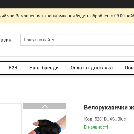
чий час. Замовлення та повідомлення будуть оброблені з 09:00 най
газин
B2B
Наші бренди
Оплата і доставка
Пов
Велорукавички жі
Код:
5281B_XS_Blue
В наявності