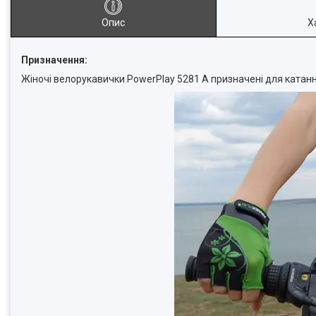
Опис
Х
Призначення:
Жіночі велорукавички PowerPlay 5281 A призначені для катанн